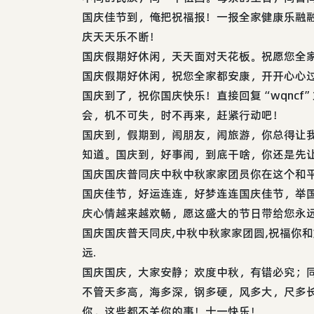
国庆佳节到，俺把祝福报！一报全家健康乐融
庆天天乐不断！
国庆假期好休闲，天天面对天花板。祝愿您全
国庆假期好休闲，祝您全家都安康，开开心心
国庆到了，祝你国庆快乐！直接回复“wqncf
会，机不可失，时不再来，赶紧行动吧！
国庆到，假期到，闹朋友，闹旅游，你总得让
知道。国庆到，好事闹，到底干啥，你还是先
国庆国庆普同庆中秋中秋家家团员你在这个和
国庆佳节，好运连连，好梦连连国庆佳节，举
庆心情越来越欢畅，愿这盛大的节日带给您永
国庆国庆普天同庆,中秋中秋家家团圆,祝福你
远.
国庆国庆，大家安静；欢度中秋，有错必究；
不管天多高，海多深，钢多硬，风多大，尺多
你，这些都不关你的事！十一快乐！