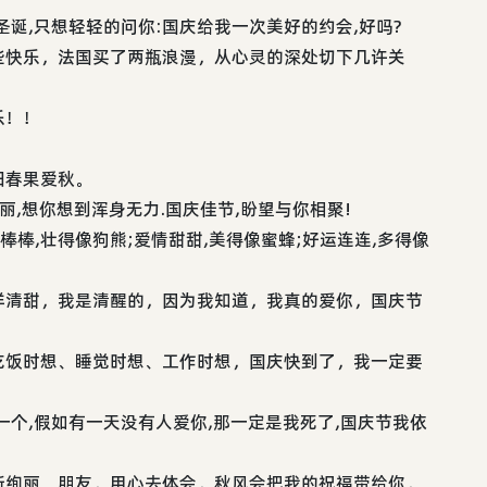
诞,只想轻轻的问你:国庆给我一次美好的约会,好吗?
些快乐，法国买了两瓶浪漫，从心灵的深处切下几许关
乐！！
阳春果爱秋。
丽,想你想到浑身无力.国庆佳节,盼望与你相聚!
棒棒,壮得像狗熊;爱情甜甜,美得像蜜蜂;好运连连,多得像
样清甜，我是清醒的，因为我知道，我真的爱你，国庆节
吃饭时想、睡觉时想、工作时想，国庆快到了，我一定要
一个,假如有一天没有人爱你,那一定是我死了,国庆节我依
新绚丽。朋友，用心去体会，秋风会把我的祝福带给你，