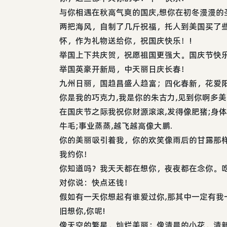
与你相遇在秋高气爽的国庆,想你在初冬漫漫的圣
两把海风，自制了几斤祝福，托人到美国买了
怀，作为礼物送给你，祝国庆快乐！!
举国上下共庆贺，祝愿祖国更强大。国庆节快
举国英豪开新局，中天丽日庆长春！
九州日丽，国趋昌盛人趋富；四化春新，花爱
你是我的巧克力,我是你的朱古力,见到你啊多美
在国庆节之际我祝你财源滚滚,发得像肥猪;身体
牛毛;事业蒸蒸,越飞越高像大鹏.
你的美丽吸引着我，你的欢笑像雨后的甘露那
我约你！
你知道吗？我天天都在想你，夜夜都在念你。
对你说：快点还钱！
假如有一天你想起有谁爱过你,那其中一定有我
旧想你,你呢!
像天空的繁星，灿烂美丽；像清晨的小花，清