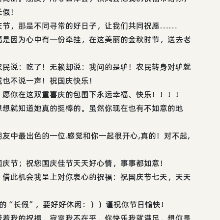
长假！
庆节，那是不同寻常的好日子，让我们共同祝愿……
福是因为心中有一份牵挂，在这美丽的金秋时节，送去老
农民说：吃了！无赖却说：我问的是驴！农民转身对驴就
戚也不说一声！祝国庆快乐！
！愿你在这双重喜庆的包围下永远幸福、快乐！！！！
想想就知道她真的挺棒的。虽然你现在也有不如意的地
友中最出色的一位.感觉和你一起很开心,真的！对不起,
国庆节；祝您国庆佳节天天好心情，事事都如意！
。借此机会我呈上对你衷心的祝福：祝国庆节七天，天天
的“长假”，要好好休闲：））谨祝你节日愉快！
带着我的祝福，寂寞我不在乎，你快乐我就满足，想你是