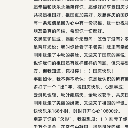
愿幸福和快乐永远陪伴你，愿你好好享受国庆
共祝愿祖国好，祖国更加美好，欢腾喜庆的国
写一条短信是因为心中有一份祝福，送一份祝
朋友最真的问候，希望你一切都好。
农民赶驴进城，遇到个无赖问：吃饭了没有？
是两耳光说：我叫你给老子不老实！城里有亲
刚刚送走了中秋的笑脸，又迎来了国庆的喜悦
也许我们的祖国还有这样那样的问题，但只要
方，但我知道，你很棒！：）国庆快乐！
事到如今，我不得不承认：你是我认识的所有朋
多打了一个“出”字。祝国庆快乐，心想事成！
云淡风也轻，秋叶飘满天，金秋收获季，共庆
刚刚送走了美丽的嫦娥，又迎来了祖国的华诞
快快乐乐168小时，时时开开心心10800分。
别忘了你的“欠影”，我很想见：））别亏了你
千万个思念，在空气中凝固。扬起风吹向你，