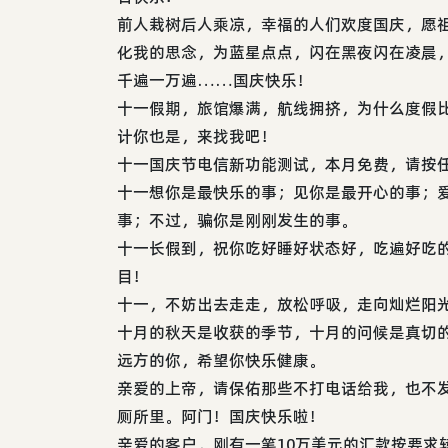
前人栽树后人乘凉，幸福的人们欢度国庆，愿
化我的思念，为蓝星点点，闪在黑夜闪在凌晨
千遍一万遍……国庆快乐！
十一假期，旅馆爆满，航线拥挤，为什么度假
计你也是，来找我吧！
十一国庆节电信新功能测试，本月免费，请按
十一想你是最快乐的事；见你是最开心的事；
事；不过，骗你是刚刚发生的事。
十一长假到，祝你吃好睡好状态好，吃遍好吃
目！
十一，不妨出去走走，放松呼吸，走向灿烂阳
十月的秋天是收获的季节，十月的问候是真切
远方的你，希望你快乐健康。
亲爱的上帝，请保佑那些不打电话给我，也不
厕所里。阿门！国庆快乐啦！
亲爱的客户，刚有一笔10万美元的汇款按要求