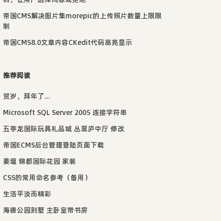
帝国CMS解决图片集morepic的上传照片数量上限限
制
帝国CMS8.0文章内容CKedit代码高亮显示
推荐阅读
贺岁，拜年了...
Microsoft SQL Server 2005 连接字符串
五亭龙国际玩具礼品城 丛翠庐中厅 修改
帝国ECMS后台管理登陆页面下载
姜堰 锦都国际花园 家装
CSS的常用命名参考（备用）
生活平淡而精彩
海德公园别墅 主卧室带书房