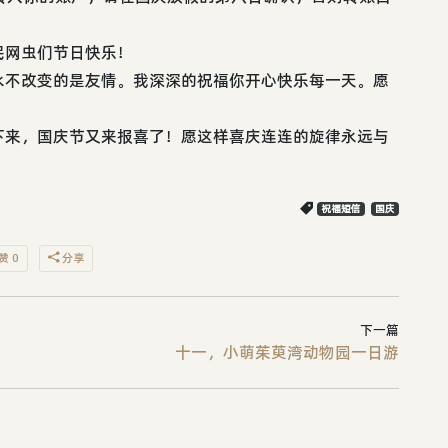
民网虫们节日快乐！
永不改变的是友情。我深深的祝福你开心快乐每一天。愿
下来，国庆节又来报喜了！愿这样喜庆连连的旋律永远与
祝福短信
国庆
赞 0
分享
下一篇
十一，小萌茱萸湾动物园一日游