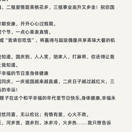
融，二报爱情甜美桃花多，三报事业高升又多金！祝你国
家都安康，开开心心过假期。
过个节，一点心意表真情。
”或“我请你吃饭”，将赢得与超级偶像共享美味大餐的机
我知道。国庆到，人人笑，陪家人，打麻将，你还得让我
让我知道。
平幸福的节日里身体健康
国同庆，一庆祖国越来越昌盛，二庆日子越过越红火，三
远的幸运！
和嫂子在这个和平幸福的年代里节日快乐,身体健康,幸福永
同忧同喜，无以伦比；有情有爱，心火不败。
长，河多宽，酒多烈，冰多冷，火多热……我只想告诉