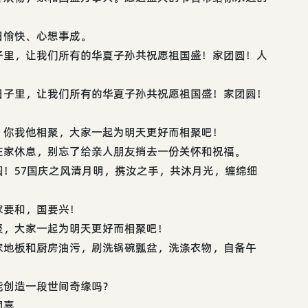
日愉快、心想事成。
子里，让我们所有的华夏子孙共祝愿祖国盛！家团圆！人
日子里，让我们所有的华夏子孙共祝愿祖国盛！家团圆！
，你我他相聚，大家一起为明天更好而相聚吧！
在家休息，别忘了给亲人朋友捎去一份关怀和祝福。
！57国庆之风清月明，携汝之手，共沐月光，缠绵细
家要和，国要兴！
聚，大家一起为明天更好而相聚吧！
家地板和厨房油污，刷洗锅碗瓢盆，洗涤衣物，自备午
能创造一段世间奇缘吗？
同喜。