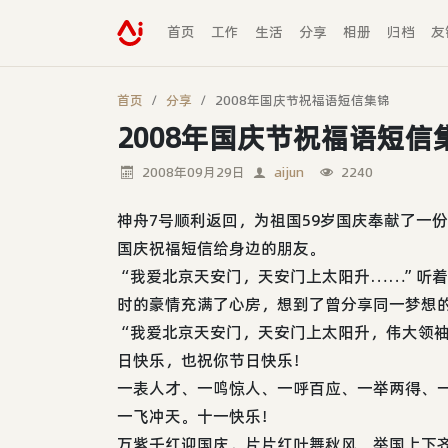
首页
工作
生活
分享
相册
归档
友
首页
分享
2008年国庆节祝福语短信集锦
2008年国庆节祝福语短信
2008年09月29日
aijun
2240
神舟7号顺利返回，为祖国59岁国庆奉献了一
国庆祝福短信给身边的朋友。
“我爱北京天安门，天安门上太阳升……”听
时的豪情充满了心房，想到了曾分享同一梦想
“我爱北京天安门，天安门上太阳升，伟大领
日快乐，也祝你节日快乐！
一表人才、一鸣惊人、一呼百应、一举两得、
一飞冲天。十一快乐！
万紫千红迎国庆，片片红叶舞秋风。举国上下