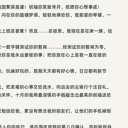
祖国繁荣昌盛！祝福你笑脸常开，祝愿你心想事成！
，闪在你的眉睫梦境，轻轻地弹给你，我那爱的琴键，一
比上班还要累？而且……还很贵。我现在是在家一族，估
任一数字键测试你的智商………经测试您的智商为零。
爱你是我永远要做的事；把你放在心上是我一直在做的
的，玩遍好玩的，假期天天都有好心情，日日都有新节
光。把发霉的心事交给流水，向远去的尘埃行个注目礼。
的关怀，十月的我用最深情的手指敲击出最美的祝福送给
发短信给我，更没有想念我的朋友们，让他们的手机掉到
转入你的账户，请在国庆放假的第八日确认，否则转账自