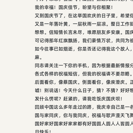
我的幸福！国庆佳节，盼望与你相聚！
又到国庆节了，在这举国欢庆的日子里，希望
又是一年落叶黄，一层秋雨一层凉。整日工作
想想。信短情长言未尽，唯愿朋友多安康。国
可记得那年红旗飘扬，我们豪情万状，共同为
如今往事已如烟逝，你是否还记得我这个故人
麻。
同志请关注一下你的手机，因为根据最新情报
各式各样的祝福短信，但我的祝福请不要忽略
后面看你，像蔡国庆。侧面看你，像庾澄庆。
嘘！别说话！今天什么日子，猜？不猜？好好
发什么愣呢？赶紧的，请我吃饭庆国庆呗！
回顾中国这么多年走过的路，我庆幸自己是一
国与家同庆，你与我同庆，祝福与歌声漫天飞
国好家好国家好家家都有好国圆人圆人人皆圆
日快乐！