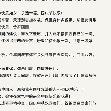
你快乐如夕，永远幸福。国庆节快乐！
挺辛苦，天凉别忘加衣裳。保重身体多餐饭，珍惜友情常
庆快乐，合家团圆！
祖国的建设，而发下宏愿，并为此不惜牺牲自己的一切。
，还记得青春的誓言，盼望和你小聚一次，共话一段桑
分析，今年国庆节你将会受到来自天南海北，四面八方，
。
正面看你，像西门庆，国庆快乐！。
想想吧？普天同庆，锣鼓声声！哦！国庆节了！瞅着短信
名中国人！愿和我有同样想法的人——国庆快乐！！
舞，弥漫在空气中的是全中国快乐的味道！
人逢喜事精神爽，国庆中秋双喜临门，祝福网民网虫们节