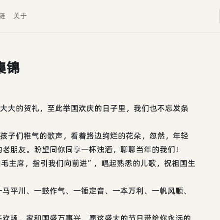
链
关于
集锦
份大大的贺礼，至此举国欢庆的日子里，我们也不忘发条
着孩子们稚气的歌声，看着路边绚烂的花朵，忽然，年轻
的老朋友。盼望同你同享一杯浊酒，聊聊当年的我们！
袖毛主席，指引我们向前进”，唱起熟悉的儿歌，祝祖国生
一马平川、一鼓作气、一锤定音、一本万利、一帆风顺、
齐欢畅，家和国盛万事兴。愿这盛大的节日带给你永远的