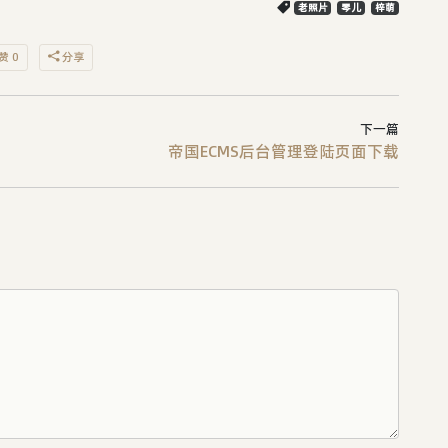
老照片
琴儿
梓萌
赞 0
分享
下一篇
帝国ECMS后台管理登陆页面下载