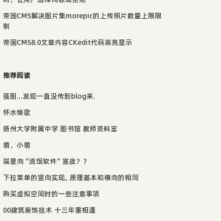
帝国CMS解决图片集morepic的上传照片数量上限限
制
帝国CMS8.0文章内容CKedit代码高亮显示
推荐阅读
强图...发现一直没传到blog来.
怀水情歌
扬州大学附属中学 图书馆 教师资料室
萌，小萌
瑞星向“流氓软件”宣战？？
下拉菜单的竖向实现, 原理基本和横向的相同
购买虚拟空间时的一些注意事项
00建筑装饰技术 十三年重相逢