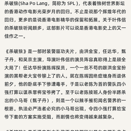
杀破狼(Sha Po Lang，简称为 SPL )，代表着独树世界影坛
的香港动作电影光荣岁月的回归。不止是说那个辉煌年代的
回归，更多的是说香港电影精华的保留和拓展。关于叶伟信
的杀破狼听闻颇多，这部影片可以说是香港电影史上的又一
佳作之一。
《杀破狼》是一部时装警匪功夫片，由洪金宝，任达华，甄
子丹，和吴京主演，导演叶伟信的演员阵容真称得上是顾全
大局了！任达华扮演陈晖探员，一个一丝不苟的跟洪金宝扮
演的黑帮老大宝爷铆上了的人。就在陈晖因绝症缠身而退休
前夕，他的卧底手下惨遭毒手，于是以老陈为首的警队四小
强打算以谋杀罪将宝爷拷了。至于以老陈接班人身份半路杀
出的小马哥（甄子丹），则是一个以辣手摧犯闻名警界的一
根筋。执法必严违者必究的小马哥出现，令四小强打算给宝
爷下套的方案实施受阻，而剧情也将变得越来越复杂。