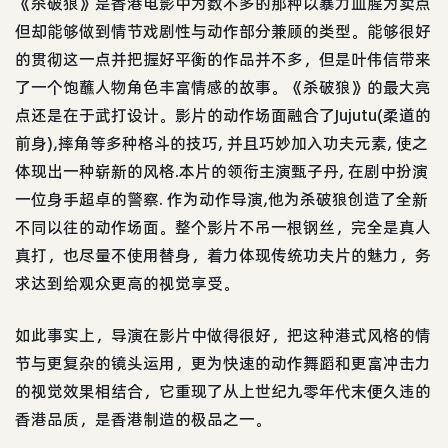
《杀破狼》是香港电影中为数不多的那种以暴力血腥为卖点
但却能够做到情节戏剧性与动作部分兼顾的类型。能够很好
的贯彻这一点并把握好平衡的作品并不多，但是叶伟信带来
了一个饱蘸人物角色丰富情感的故事。《杀破狼》的最大亮
点还是在于武打设计。影片的动作场面融合了Jujutu(柔道的
前身),摔角等多种格斗的技巧, 并且巧妙加入功夫元素, 使之
体现出一种崭新的风格.本片的领衔主演甄子丹, 在剧中扮演
一位身手超卓的警察. 作为动作导演,他为杀破狼创造了全新
不同以往的动作场面。整个影片不吊一根钢丝，完全是真人
真打，也尽量不使用替身，着力体现传统功夫片的魅力，务
求达到给观众更高的视觉享受。
如此事实上，导演在影片中做得很好，把这种港式风格的情
节与更复杂的镜头运用，更为快速的动作舞蹈和更富冲击力
的视觉效果相结合，它重现了从上世纪九零年代末便久违的
香港品质，是香港制造的极品之一。