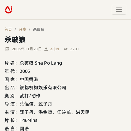
首页
分享
杀破狼
杀破狼
2005年11月23日
aijun
2281
片 名：杀破狼 Sha Po Lang
年 代：2005
国 家：中国香港
出 品：银都机构娱乐有限公司
类 别：武打/动作
导 演：葉偉信、甄子丹
主 演：甄子丹、洪金寶、任達華、洪天明
片 长：146Mins
语 言：国语