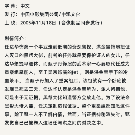
字 幕：中文
发 行：中国电影集团公司/中凯文化
上 映：2005年11月18日（音像制品同步发行）
剧情简介：
任达华饰演一个事业走到低潮的资深警探，洪金宝饰演把证
人灭口的黑帮大佬，前者的任务就是要保护证人的女儿。任
达华想提早退休，而甄子丹饰演的武术家一心要取代任成为
重案组掌舵人，至于吴京饰演的Jet ，则是洪金宝手下的冷
血杀手。 当甄子丹加入了重案组后，该组就有一个卧底被
发现已死去三天。任达华认定是洪金宝所为，派人拘捕他。
可是由于无证据，黑帮大佬知道警方会放走他。为了设法令
黑帮大佬入罪，任决定制造假证据。整个重案组都知悉这件
事，除了甄一人不了解内情。然而，当证据神秘消失时，甄
发觉自己已被卷入这场任与洪之间的对决之中。