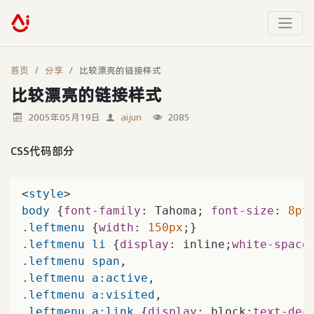
首页
分享
比较漂亮的链接样式
比较漂亮的链接样式
2005年05月19日
aijun
2085
CSS代码部分
<
style
body
 {
font-family
: Tahoma; 
font-size
: 
8pt
.leftmenu
 {
width
: 
150px
.leftmenu
li
 {
display
: inline;
white-space
.leftmenu
span
.leftmenu
a
:active
.leftmenu
a
:visited
.leftmenu
a
:link
 {
display
: block;
text-dec