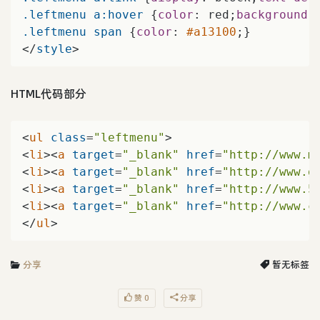
.leftmenu
a
:hover
 {
color
: red;
background-
.leftmenu
span
 {
color
: 
#a13100
;}

</
style
>
HTML代码部分
<
ul
class
=
"leftmenu"
>
<
li
>
<
a
target
=
"_blank"
href
=
"http://www.m
<
li
>
<
a
target
=
"_blank"
href
=
"http://www.g
<
li
>
<
a
target
=
"_blank"
href
=
"http://www.5
<
li
>
<
a
target
=
"_blank"
href
=
"http://www.c
</
ul
>
分享
暂无标签
赞 0
分享