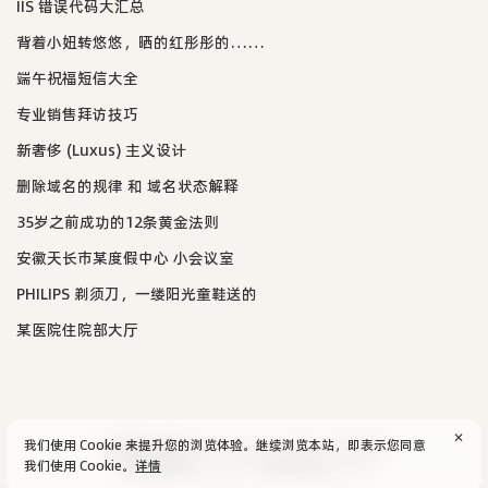
IIS 错误代码大汇总
背着小妞转悠悠，晒的红彤彤的……
端午祝福短信大全
专业销售拜访技巧
新奢侈 (Luxus) 主义设计
删除域名的规律 和 域名状态解释
35岁之前成功的12条黄金法则
安徽天长市某度假中心 小会议室
PHILIPS 剃须刀，一缕阳光童鞋送的
某医院住院部大厅
✕
我们使用 Cookie 来提升您的浏览体验。继续浏览本站，即表示您同意
© 2004-2026
aijun's blog
/
SiteMap
.
隐私政策
我们使用 Cookie。
详情
Powered by:
Typecho
Theme by:
Facile