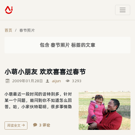
首页
春节照片
包含 春节照片 标签的文章
小萌小朋友 欢欢喜喜过春节
2009年01月28日
aijun
3293
小萌最近一段时间的话特别多，针对
某一个问题，能问到你不知道怎么回
答。哈，小家伙特聪明，很多事情隐
瞒不了她。别想当她的面偷吃到一颗
零食。最近很粘人，不肯下地跑，要
3 评论
么抱着，要么驮着。一个人很累，还
阅读全文
好几个人轮流。不过很偏爱她妈妈抱