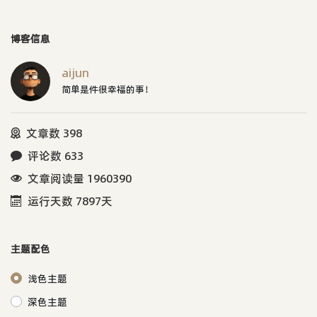
着，累死一缕阳光了。冬天连衣服一
起称，有20kg了。身高近1M了今天
气温稍微上升了些，把她的外套脱了
博客信息
一件，拍了几张照片。
aijun
简单是件很幸福的事！
文章数 398
评论数 633
文章阅读量 1960390
运行天数 7897天
主题配色
浅色主题
深色主题