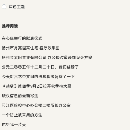
深色主题
推荐阅读
在心底举行的默哀仪式
扬州市月亮园某住宅 客厅效果图
扬州金太阳置业有限公司 办公楼过道装饰设计方案
公元二零零五年十二月二十日，我们结婚了
今天对六艺中文网的结构稍微调整了一下
《越狱》第四季9月2日拉开秋季档大幕
版权信息的最新写法
邗江区疾控中心办公楼二楼所长办公室
一个防止被采集的方法
你给我一片天