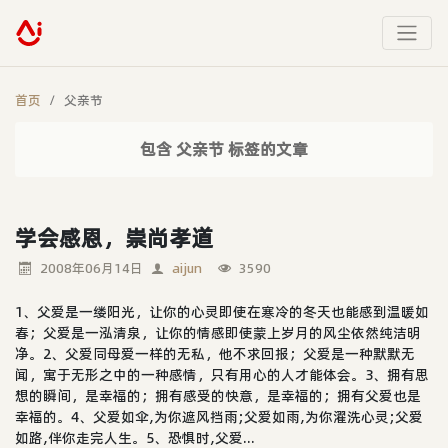
首页
父亲节
包含 父亲节 标签的文章
学会感恩，崇尚孝道
2008年06月14日
aijun
3590
1、父爱是一缕阳光，让你的心灵即使在寒冷的冬天也能感到温暖如
春；父爱是一泓清泉，让你的情感即使蒙上岁月的风尘依然纯洁明
净。2、父爱同母爱一样的无私，他不求回报；父爱是一种默默无
闻，寓于无形之中的一种感情，只有用心的人才能体会。3、拥有思
想的瞬间，是幸福的；拥有感受的快意，是幸福的；拥有父爱也是
幸福的。4、父爱如伞,为你遮风挡雨;父爱如雨,为你濯洗心灵;父爱
如路,伴你走完人生。5、恐惧时,父爱...