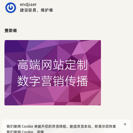
endjiaer
建设容易，维护难
赞助商
✕
我们使用 Cookie 来提升您的浏览体验。继续浏览本站，即表示您同意
© 2004-2026
aijun's blog
/
SiteMap
.
隐私政策
我们使用 Cookie。
详情
Powered by:
Typecho
Theme by:
Facile