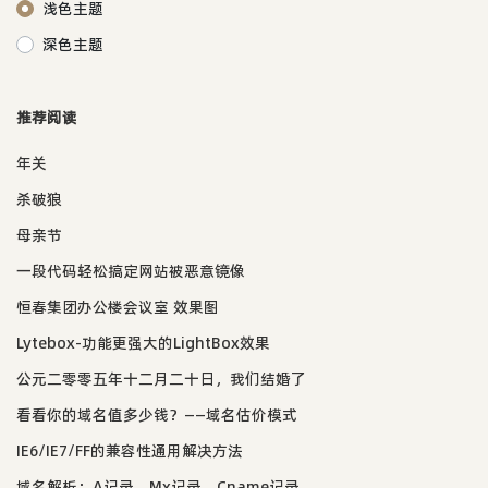
浅色主题
深色主题
推荐阅读
年关
杀破狼
母亲节
一段代码轻松搞定网站被恶意镜像
恒春集团办公楼会议室 效果图
Lytebox-功能更强大的LightBox效果
公元二零零五年十二月二十日，我们结婚了
看看你的域名值多少钱？——域名估价模式
IE6/IE7/FF的兼容性通用解决方法
域名解析：A记录，Mx记录，Cname记录