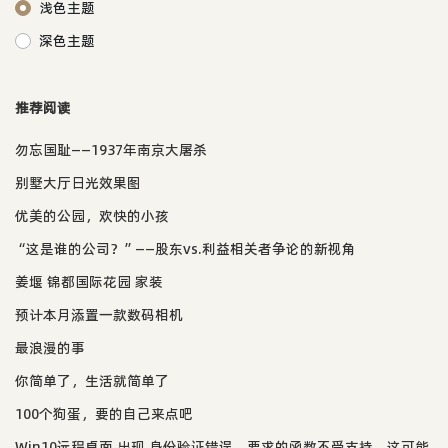
浅色主题
深色主题
推荐阅读
勿忘国耻——1937年南京大屠杀
别墅大厅日光效果图
优美的公园，欢快的小孩
“这是谁的公司？”——股东vs.利益相关者争论的新视角
姜堰 锦都国际花园 家装
预计本月添置一款数码相机
最浪漫的事
你简单了，生活就简单了
100个狗蛋，要的自己来点吧
Win10远程桌面 出现 身份验证错误，要求的函数不受支持，这可能