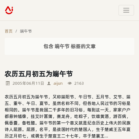
首页
端午节
包含 端午节 标签的文章
农历五月初五为端午节
2005年06月11日
aijun
2163
农历五月初五为端午节，又称端阳节、午日节、五月节、艾节、端
五、重午、午日、夏节。虽然名称不同，但各地人民过节的习俗是
相同的。端午节是我国二千多年的旧习俗，每到这一天，家家户户
都悬钟馗像，挂艾叶菖蒲，赛龙舟，吃粽子，饮雄黄酒，游百病，
佩香囊，备牲醴。端午节的第一个意义就是纪念历史上伟大的民族
诗人屈原。屈原，名平，是战国时代的楚国人，生于楚威王五年夏
历正月初七，或谓生于楚宣王二十七年，卒于楚襄王...