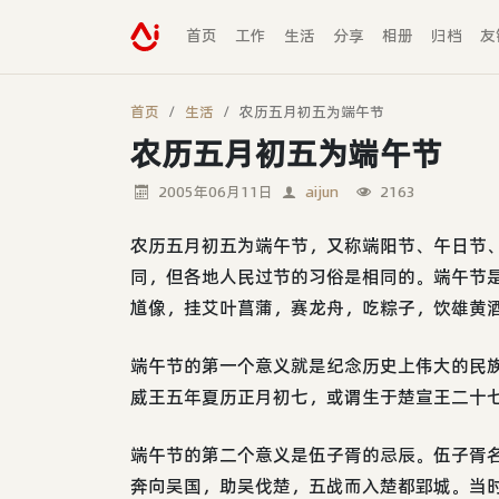
首页
工作
生活
分享
相册
归档
友
首页
生活
农历五月初五为端午节
农历五月初五为端午节
2005年06月11日
aijun
2163
农历五月初五为端午节，又称端阳节、午日节
同，但各地人民过节的习俗是相同的。端午节
馗像，挂艾叶菖蒲，赛龙舟，吃粽子，饮雄黄
端午节的第一个意义就是纪念历史上伟大的民
威王五年夏历正月初七，或谓生于楚宣王二十
端午节的第二个意义是伍子胥的忌辰。伍子胥
奔向吴国，助吴伐楚，五战而入楚都郢城。当