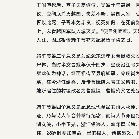
王阖庐死后，其子夫差继位，吴军士气高昂，
议，应彻底消灭越国，夫差不听，吴国大宰，
胥以此死。子胥本为忠良，视死如归，在死前
上，以看越国军队入城灭吴。"便自刎而死，
大江，因此相传端午节亦为纪念伍子胥之日。
端午节第三个意义是为纪念东汉孝女曹娥救父
尸体，当时孝女曹娥年仅十四岁，昼夜沿江号
就此传为神话，继而相传至县府知事，令度尚
墓，在今浙江绍兴，后传曹娥碑为晋王义所书
她所居住的村镇改名为曹娥镇，曹娥殉父之处
端午节第四个意义是纪念现代革命女诗人秋瑾
迹，乃与诗人节合并举行纪念，而诗人节亦因
湖女侠，小字玉姑，浙江绍兴人，幼年擅长诗
称。28岁时参加革命，影响极大，预谋起义，