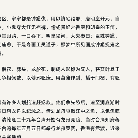
地区，家家都悬钟馗像，用以镇宅驱邪。唐明皇开元，自
小，小鬼穿大红无裆裤，偷杨贵妃之香囊和明皇的玉笛，
掉其眼睛，一口吞下。明皇喝问，大鬼奏曰：臣姓钟馗，
疾痊愈，于是令画工吴道子，照梦中所见画成钟馗捉鬼之
魔。
、榴花、蒜头、龙船花，制成人形称为艾人。将艾叶悬于
人争相佩戴，以僻邪驱瘴。用菖蒲作剑，插于门楣，有驱
是有许多人划船追赶拯救。他们争先恐后，追至洞庭湖时
五日划龙舟以纪念之。借划龙舟驱散江中之鱼，以免鱼吃
。清乾隆二十九年台湾开始有龙舟竞渡，当时台湾知府蒋
在台湾每年五月五日都举行龙舟竞赛。香港有竞渡，近来
行竞赛活动。