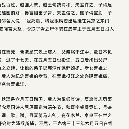
百战百胜，越国大败，越王勾践请和，夫差许之。子胥建
受越国贿赂，谗言陷害子胥，夫差信之，赐子胥宝剑，子
对邻舍人说："我死后，将我眼睛挖出悬挂在吴京之东门
夫差闻言大怒，令取子胥之尸体装在皮革里于五月五日投入
投江而死。曹娥是东汉上虞人，父亲溺于江中，数日不见
哭。过了十七天，在五月五日也投江，五日后抱出父尸。
为之立碑，让他的弟子邯郸淳作诔辞颂扬。孝女曹娥之
。后人为纪念曹娥的孝节，在曹娥投江之处兴建曹娥庙，
定名为曹娥江。
。秋瑾是六月五日殉国，后人为敬仰其诗，复哀其忠勇事
纪念爱国诗人屈原而定为端午节。秋瑾字睿卿竞雄，号鉴
、词、歌、赋，且喜骑马击剑，有花木兰、秦良玉在世之
开会时为清兵所捕，不屈，于光绪三十三年六月五日在绍