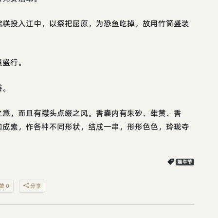
粽糕投入江中，以祭祀屈原，为恐鱼吃掉，故用竹筒盛装
很盛行。
俗。
之意，而且有襟头点缀之风。香囊内有朱砂、雄黄、香
扣成索，作各种不同形状，结成一串，形形色色，玲珑夺
端午节
赞 0
分享