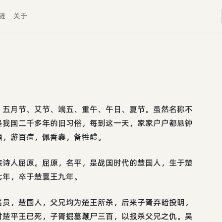
链
关于
、五月节、艾节、端五、重午、午日、夏节。虽然名称不
是我国二千多年的旧习俗，每到这一天，家家户户都悬钟
酒，游百病，佩香囊，备牲醴。
族诗人屈原。屈原，名平，是战国时代的楚国人，生于楚
七年，卒于楚襄王九年。
名员，楚国人，父兄均为楚王所杀，后来子胥弃暗投明，
时楚平王已死，子胥掘墓鞭尸三百，以报杀父兄之仇。吴