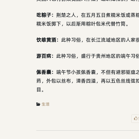
吃粽子：
荆楚之人，在五月五日煮糯米饭或蒸
糯米饭掷下，以后渐用粽叶包米代替竹筒。
饮雄黄酒：
此种习俗，在长江流域地区的人家
游百病：
此种习俗，盛行于贵州地区的端午习
佩香囊：
端午节小孩佩香囊，不但有避邪驱瘟
药，外包以丝布，清香四溢，再以五色丝线弦
目。
生活