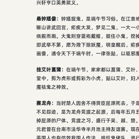
兴轩亨口英勇就义。
悬钟馗像：
钟馗捉鬼，是端午节习俗。在江淮
骊山讲武回宫，疟疾大发，梦见二鬼，一大一
绕殿而跑。大鬼则穿蓝袍戴帽，捉住小鬼，挖
即武举不第，愿为陛下除妖魔，明皇醒后，疟
画像，通令天下于端午时，一律张贴，以驱邪
挂艾叶菖蒲：
在端午节，家家都以菖蒲、艾叶
堂中，剪为虎形或剪彩为小虎，贴以艾叶，妇
魔祛鬼之神效。
赛龙舟：
当时楚人因舍不得贤臣屈原死去，于
不见踪迹，是为龙舟竞渡之起源，后每年五月
掉屈原的尸体。竞渡之习，盛行于吴、越、楚
元君曾在台南市法华寺半月池主持友谊赛。现
英国人也有仿效我国人作法，组织鬼佬队，进