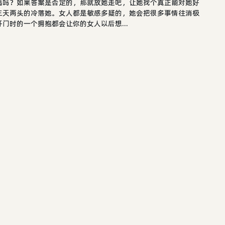
福吗？如果答案是否定的，那就放她走吧，让她找个真正能对她好
三天两头的冷落她。女人都是敏感多疑的，她会把很多事情往消极
门时的一个拥抱都会让你的女人以后想...