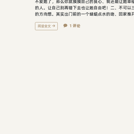
不爱她了，那么你就摸摸自己的良心、我还能让她幸
的人。让自己别再错下去也让她自由吧！二、不可以
的方向想。其实出门前的一个蜻蜓点水的吻、回家推开
1 评论
阅读全文