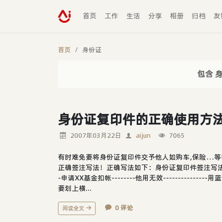
首页
工作
生活
分享
相册
归档
友
首页
身份证
包含 
身份证复印件的正确使用方
2007年03月22日
aijun
7065
有时难免要将身份证复印件交予他人如购车,保险…等等
正确签注写法！正确写法如下：身份证复印件签注写法：身
-申请XX基金扣帐--------他用无效---------
要划上横...
0 评论
阅读全文