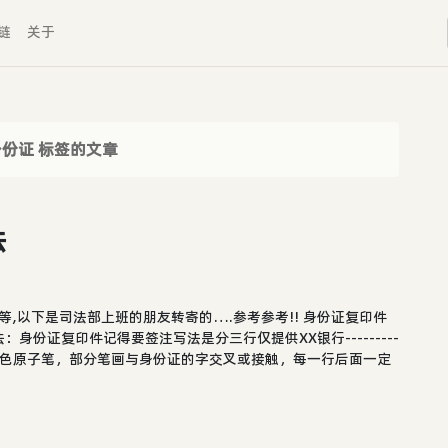
链
关于
身份证 标签的文章
法
,以下是司法部上班的朋友转寄的….参考参考!! 身份证复印件
份证复印件记得要签注写法是分三行仅提供XX银行---------
------用蓝色原子笔，部分笔画与身份证的字交叉或接触，每一行后面一定