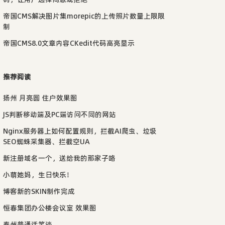
帝国CMS解决图片集morepic的上传照片数量上限限
制
帝国CMS8.0文章内容CKedit代码高亮显示
推荐阅读
扬州 月亮圆 住户效果图
JS判断移动端及PC端访问不同的网站
Nginx服务器上如何配置规则，拦截AI爬虫、垃圾
SEO蜘蛛采集器、拦截空UA
新注册域名一个，送给我的那家子咯
小萌她妈，生日快乐！
博客新的SKIN制作完成
恒春集团办公楼会议室 效果图
泰州普通话笑谈