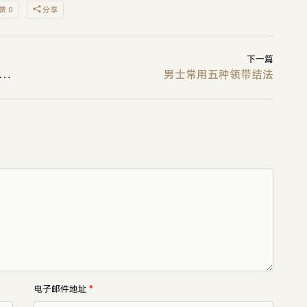
赞 0
分享
下一篇
人正在上的4个大当：买房、买车、就业、教育
男士常用五种领带结法
电子邮件地址
*