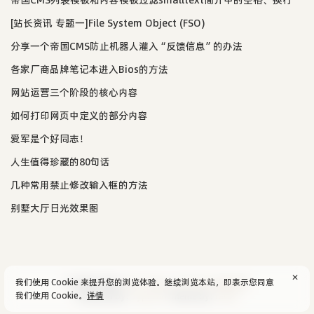
帝国CMS列表模板和内容模板过滤smalltext简介中的空格、换行
[站长资讯 专题一]File System Object (FSO)
分享一个帝国CMS防止机器人灌入“反馈信息”的办法
各家厂商品牌笔记本进入Bios的方法
网站运营三个阶段的核心内容
如何打印网页中定义的部分内容
爱军是个好同志！
人生值得珍藏的80句话
几种常用禁止修改输入框的方法
别墅大厅日光效果图
✕
我们使用 Cookie 来提升您的浏览体验。继续浏览本站，即表示您同意
© 2004-2026
aijun's blog
/
SiteMap
.
隐私政策
我们使用 Cookie。
详情
Powered by:
Typecho
Theme by:
Facile