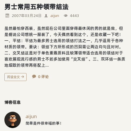
男士常用五种领带结法
2007年03月24日
aijun
4443
虽然最怕穿西装，虽然现在公司里面穿得最休闲的男的就是我，但
是据说公司想统一服装了，今天偶然看到这个，还是收藏一下吧！
一、平结：平结为最多男士选用的领结打法之一，几乎适用于各种
材质的领带。要诀：领结下方所形成的凹洞需让两边均匀且对衬。
二、交叉结这是对于单色素雅质料且较薄领带适合选用的领结对于
喜欢展现流行感的男士不妨多加使用“交叉结”。三、双环结一条质
地细致的领带再搭配上...
0 评论
阅读全文
博客信息
aijun
简单是件很幸福的事！