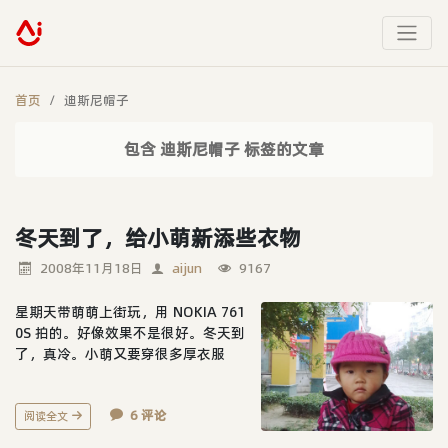
首页
迪斯尼帽子
包含 迪斯尼帽子 标签的文章
冬天到了，给小萌新添些衣物
2008年11月18日
aijun
9167
星期天带萌萌上街玩，用 NOKIA 761
0S 拍的。好像效果不是很好。冬天到
了，真冷。小萌又要穿很多厚衣服
了。给她买了些衣物，衣服和迪斯尼
帽子都是刚在淘宝上淘的。
6 评论
阅读全文