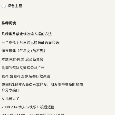
深色主题
推荐阅读
几种常用禁止修改输入框的方法
一个类似于阿里巴巴的精品页面代码
淘宝玩偶（气质女+砖石男）
本站[A君·网志]启动新域名
法国的预防艾滋病公益广告
泰州 盛和花园 家装客厅效果图
帝国ECMS整合微信分享好友、朋友圈带缩微图和简
介分享接口
女儿长大了
2008.2.14 情人节快乐！祝福短信