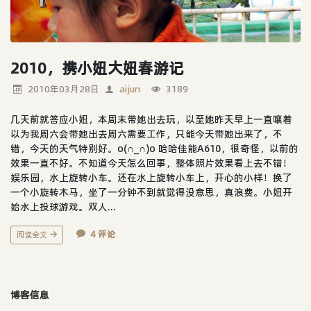
2010，携小妞大妞春游记
2010年03月28日
aijun
3189
几天前就答应小妞，本周末带她出去玩，以至她昨天早上一直嚷着
以为我周六会带她出去周六需要工作，只能今天带她出来了，不
错，今天的天气特别好。o(∩_∩)o 哈哈佳能A610，很奇怪，以前的
效果一直不好。不知道今天怎么回事，整体照片效果看上去不错！
娱乐园，水上旋转小车。还在水上旋转小车上，开心的小样！换了
一个小旋转木马，坐了一分钟不到就觉得没意思，真浪费。小妞开
始水上投球游戏。双人...
4 评论
阅读全文
博客信息