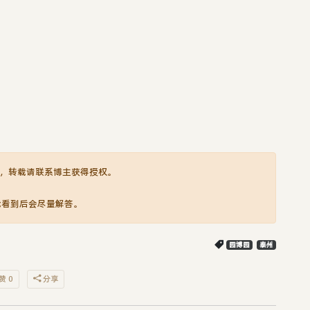
，转载请联系博主获得授权。
我看到后会尽量解答。
园博园
泰州
赞 0
分享