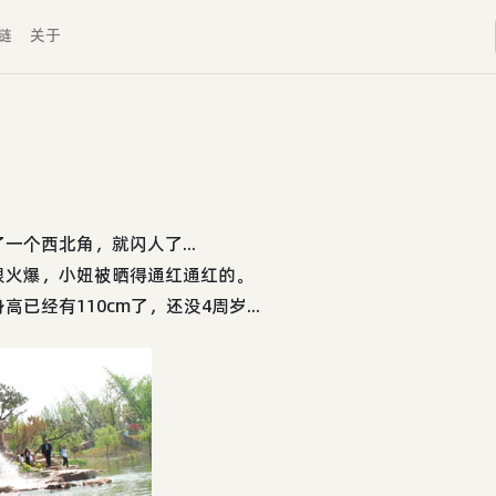
链
关于
个西北角，就闪人了...
很火爆，小妞被晒得通红通红的。
经有110cm了，还没4周岁...