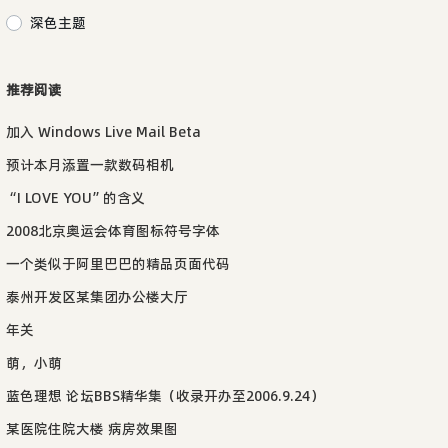
深色主题
推荐阅读
加入 Windows Live Mail Beta
预计本月添置一款数码相机
“I LOVE YOU”的含义
2008北京奥运会体育图标符号字体
一个类似于阿里巴巴的精品页面代码
泰州开发区某集团办公楼大厅
年关
萌，小萌
蓝色理想 论坛BBS精华集（收录开办至2006.9.24）
某医院住院大楼 病房效果图