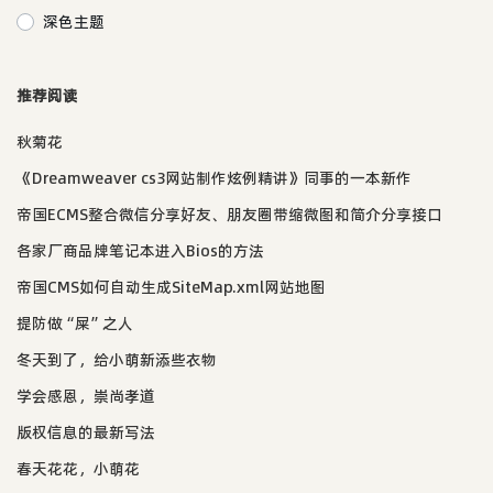
深色主题
推荐阅读
秋菊花
《Dreamweaver cs3网站制作炫例精讲》同事的一本新作
帝国ECMS整合微信分享好友、朋友圈带缩微图和简介分享接口
各家厂商品牌笔记本进入Bios的方法
帝国CMS如何自动生成SiteMap.xml网站地图
提防做“屎”之人
冬天到了，给小萌新添些衣物
学会感恩，崇尚孝道
版权信息的最新写法
春天花花，小萌花