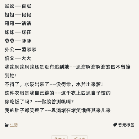
蜈蚣——百脚
姐姐——假假
哥哥——锅锅
妹妹——眯在
爷爷——嗲嗲
外公——葡嗲嗲
伯父——大大
我跑啊跑啊跑还是没有追到她——恩溜啊溜啊溜蛤四不曾拴
到她！
不得了，水泼出来了——没得命，水斧出来溜！
这件衣服是我自己缝的——这千衣上四恩自子饺的
你吃饭了吗？——你鹅曾测帆啊？
我的肚子都笑疼了——恩滴堵在堵笑饿疼其来儿来
生活
暂无标签