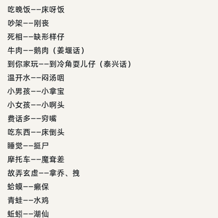
吃晚饭——床呀饭
吵架——刚丧
死相——缺形样仔
牛肉——鹅肉（姜堰话）
到你家玩——到冷角耍儿仔（泰兴话）
温开水——闷汤咽
小男孩——小拿宝
小女孩——小啊头
费话多——穷嘴
吃东西——床倒头
睡觉——挺尸
摩托车——魔耷差
故弄玄虚——拿乔、拽
蛤蟆——癞保
青蛙——水鸡
蚯蚓——湖仙