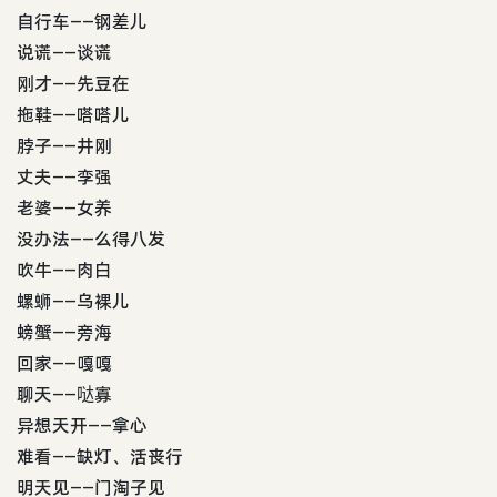
自行车——钢差儿
说谎——谈谎
刚才——先豆在
拖鞋——嗒嗒儿
脖子——井刚
丈夫——孪强
老婆——女养
没办法——么得八发
吹牛——肉白
螺蛳——乌裸儿
螃蟹——旁海
回家——嘎嘎
聊天——哒寡
异想天开——拿心
难看——缺灯、活丧行
明天见——门淘子见