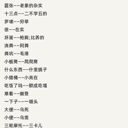
嚣张——老象的杂实
十三点——二不学五的
罗嗦——穷举
很——在实
坏蛋——枪毙;比养的
浇粪——阿粪
粪坑——毛港
小板凳——爬爬凳
什么东西——什里搞子
小提桶——小亮在
吃饭了吗——额成吃嘎
难看——瘸登
一下子——一瞎头
大便——乌死
小便——乌需
三轮摩托——三卡儿