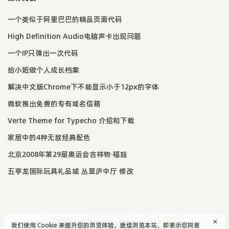
一个类似于阿里巴巴的精品页面代码
High Definition Audio电脑声卡出现问题
一个IP只弹出一次代码
给小妞做个人成长档案
解决中文版Chrome下不能显示小于12px的字体
微软推出免费的专有域名信箱
Verte Theme for Typecho 介绍和下载
家居中的4种无敌经典配色
北京2008年第29届奥运会吉祥物·福娃
五亭龙国际玩具礼品城 丛翠庐中厅 修改
✕
我们使用 Cookie 来提升您的浏览体验。继续浏览本站，即表示您同意
© 2004-2026
aijun's blog
/
SiteMap
.
隐私政策