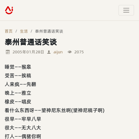
首页
生活
泰州普通话笑谈
泰州普通话笑谈
2005年01月28日
aijun
2075
睡觉——猴皋
受苦——挨稿
人来疯——先翻
晚上——雅立
橡皮——唱皮
看什么东西呀——望神尼东丝啊(望神尼稿子啊)
很早——牢早八早
很大——无大八大
打人——偶猪你啊