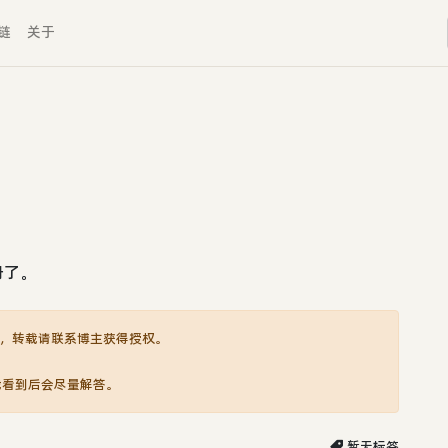
链
关于
册了。
，转载请联系博主获得授权。
我看到后会尽量解答。
暂无标签