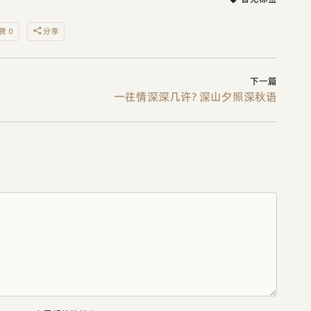
赞 0
分享
下一篇
一往情深深几许? 深山夕照深秋语