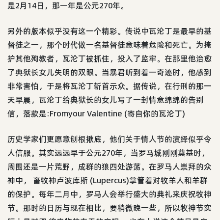
是2月14日，那一年是公元270年。
另外的版本似乎没有这一个精彩。传说中瓦沦丁是最早的基
督徒之一，那个时代做一名基督徒意味着危险和死亡。为掩
护其他殉教者，瓦沦丁被抓住，投入了监牢。在那里他治愈
了典狱长女儿失明的双眼。当暴君听到着一奇迹时，他感到
非常害怕，于是将瓦沦丁斩首示众。据传说，在行刑的那一
天早晨，瓦沦丁给典狱长的女儿写了一封情意绵绵的告别
信，落款是:Fromyour Valentine (寄自你的瓦沦丁)
历史学家们更愿意刨根揪底，他们关于情人节的演绎似乎令
人信服。其实远远早于公元270年，当罗马城刚刚奠基时，
周围还是一片荒野，成群的狼四处游荡。在罗马人崇拜的众
神中， 畜牧神卢波库斯 (Lupercus)掌管着对牧羊人和羊群
的保护。每年二月中，罗马人会举行盛大的典礼来庆祝牧神
节。那时的日历与现在相比，要稍微晚一些，所以牧神节实