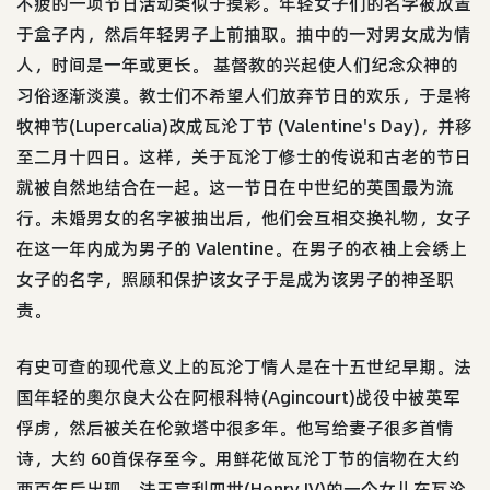
不疲的一项节日活动类似于摸彩。年轻女子们的名字被放置
于盒子内，然后年轻男子上前抽取。抽中的一对男女成为情
人，时间是一年或更长。 基督教的兴起使人们纪念众神的
习俗逐渐淡漠。教士们不希望人们放弃节日的欢乐，于是将
牧神节(Lupercalia)改成瓦沦丁节 (Valentine's Day)，并移
至二月十四日。这样，关于瓦沦丁修士的传说和古老的节日
就被自然地结合在一起。这一节日在中世纪的英国最为流
行。未婚男女的名字被抽出后，他们会互相交换礼物，女子
在这一年内成为男子的 Valentine。在男子的衣袖上会绣上
女子的名字，照顾和保护该女子于是成为该男子的神圣职
责。
有史可查的现代意义上的瓦沦丁情人是在十五世纪早期。法
国年轻的奥尔良大公在阿根科特(Agincourt)战役中被英军
俘虏，然后被关在伦敦塔中很多年。他写给妻子很多首情
诗，大约 60首保存至今。用鲜花做瓦沦丁节的信物在大约
两百年后出现。法王亨利四世(Henry IV)的一个女儿在瓦沦