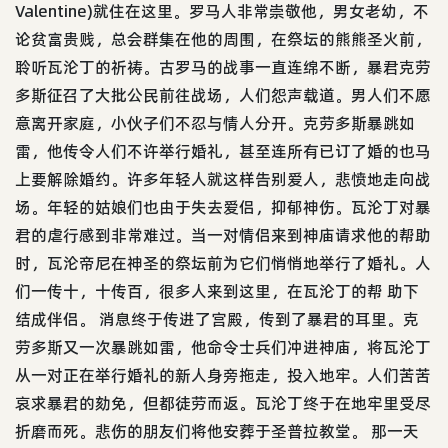
Valentine)就住在这里。罗马人非常崇敬他，男女老幼，不
论贫富贵贱，总会群集在他的周围，在祭坛的熊熊圣火前，
聆听瓦沦丁的祈祷。古罗马的战事一直连绵不断，暴君克劳
多斯征召了大批公民前往战场，人们怨声载道。男人们不愿
意离开家庭，小伙子们不忍与情人分开。克劳多斯暴跳如
雷，他传令人们不许举行婚礼，甚至连所有已订了婚的也马
上要解除婚约。许多年轻人就这样告别爱人，悲愤地走向战
场。年轻的姑娘们也由于失去爱侣，抑郁神伤。瓦沦丁对暴
君的虐行感到非常难过。当一对情侣来到神庙请求他的帮助
时，瓦沦帝尼在神圣的祭坛前为它们悄悄地举行了婚礼。人
们一传十，十传百，很多人来到这里，在瓦沦丁的帮 助下
结成伴侣。 消息终于传进了宫殿，传到了暴君的耳里。克
劳多斯又一次暴跳如雷，他命令士兵们冲进神庙，将瓦沦丁
从一对正在举行婚礼的新人身旁拖走，投入地牢。人们苦苦
哀求暴君的劾免，但都徒劳而返。瓦沦丁终于在地牢里受尽
折磨而死。悲伤的朋友们将他安葬于圣普拉教堂。 那一天