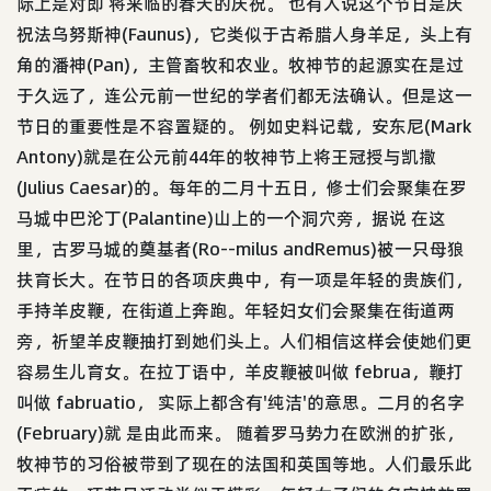
际上是对即 将来临的春天的庆祝。 也有人说这个节日是庆
祝法乌努斯神(Faunus)，它类似于古希腊人身羊足，头上有
角的潘神(Pan)，主管畜牧和农业。牧神节的起源实在是过
于久远了，连公元前一世纪的学者们都无法确认。但是这一
节日的重要性是不容置疑的。 例如史料记载，安东尼(Mark
Antony)就是在公元前44年的牧神节上将王冠授与凯撒
(Julius Caesar)的。每年的二月十五日，修士们会聚集在罗
马城中巴沦丁(Palantine)山上的一个洞穴旁，据说 在这
里，古罗马城的奠基者(Ro--milus andRemus)被一只母狼
扶育长大。在节日的各项庆典中，有一项是年轻的贵族们，
手持羊皮鞭，在街道上奔跑。年轻妇女们会聚集在街道两
旁，祈望羊皮鞭抽打到她们头上。人们相信这样会使她们更
容易生儿育女。在拉丁语中，羊皮鞭被叫做 februa，鞭打
叫做 fabruatio， 实际上都含有'纯洁'的意思。二月的名字
(February)就 是由此而来。 随着罗马势力在欧洲的扩张，
牧神节的习俗被带到了现在的法国和英国等地。人们最乐此