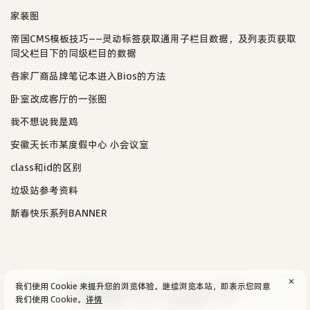
家装图
帝国CMS模板技巧——灵动标签获取通用子栏目数据，及列表页获取
同父栏目下的同级栏目的数据
各家厂商品牌笔记本进入Bios的方法
卧室改成客厅的一张图
我不想说我是鸡
安徽天长市某度假中心 小会议室
class和id的区别
垃圾站参考资料
新春快乐系列BANNER
✕
我们使用 Cookie 来提升您的浏览体验。继续浏览本站，即表示您同意
© 2004-2026
aijun's blog
/
SiteMap
.
隐私政策
我们使用 Cookie。
详情
Powered by:
Typecho
Theme by:
Facile