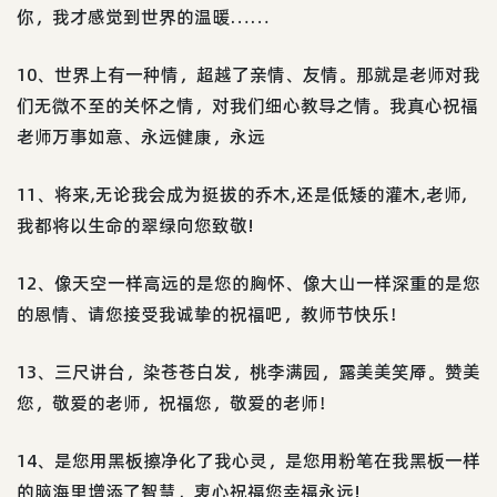
你，我才感觉到世界的温暖……
10、世界上有一种情，超越了亲情、友情。那就是老师对我
们无微不至的关怀之情，对我们细心教导之情。我真心祝福
老师万事如意、永远健康，永远
11、将来,无论我会成为挺拔的乔木,还是低矮的灌木,老师,
我都将以生命的翠绿向您致敬!
12、像天空一样高远的是您的胸怀、像大山一样深重的是您
的恩情、请您接受我诚挚的祝福吧，教师节快乐！
13、三尺讲台，染苍苍白发，桃李满园，露美美笑厣。赞美
您，敬爱的老师，祝福您，敬爱的老师！
14、是您用黑板擦净化了我心灵，是您用粉笔在我黑板一样
的脑海里增添了智慧，衷心祝福您幸福永远!