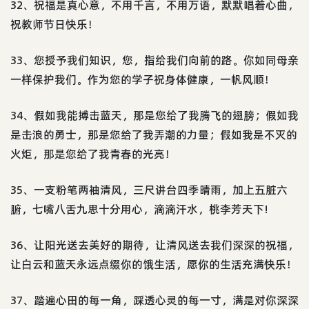
32、祝福是真心意，不用千言，不用万语，默默唱着心曲，
祝教师节日快乐！
33、您授予我们知识，您，指给我们向前的路。你如同母亲
一样保护我们。作为您的学子祝身体健康，一帆风顺！
34、假如我能搏击蓝天，那是您给了我腾飞的翅膀；假如我
是击浪的勇士，那是您给了我弄潮的力量；假如我是不灭的
火炬，那是您给了我青春的光亮！
35、一支粉笔两袖清风，三尺讲台四季晴雨，加上五脏六
腑，七嘴八舌九思十分用心，滴滴汗水，桃李芳天下!
36、让阳光送去美好的期待，让清风送去我们深深的祝福，
让白云和蓝天永远点缀你的饿生活，愿你的生活充满快乐！
37、踏遍心田的每一角，踩透心灵的每一寸，满是对你深深