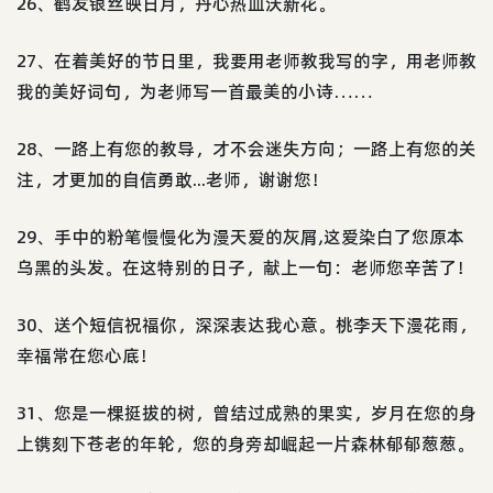
26、鹤发银丝映日月，丹心热血沃新花。
27、在着美好的节日里，我要用老师教我写的字，用老师教
我的美好词句，为老师写一首最美的小诗……
28、一路上有您的教导，才不会迷失方向；一路上有您的关
注，才更加的自信勇敢...老师，谢谢您！
29、手中的粉笔慢慢化为漫天爱的灰屑,这爱染白了您原本
乌黑的头发。在这特别的日子，献上一句：老师您辛苦了！
30、送个短信祝福你，深深表达我心意。桃李天下漫花雨，
幸福常在您心底！
31、您是一棵挺拔的树，曾结过成熟的果实，岁月在您的身
上镌刻下苍老的年轮，您的身旁却崛起一片森林郁郁葱葱。