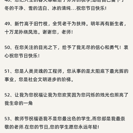
冬的干净、雪的洁白、冰的清纯…祝您节日快乐!
49、新竹高于旧竹枝，全凭老干为扶持。明年再有新生者，
十万龙孙绕凤池。谢谢您，老师！
50、在您关注的目光之下，给予了我无尽的信心和勇气！衷
心祝您节日快乐！
51、您是人类灵魂的工程师，您从事的是太阳底下最光辉的
事业，您是社会文明进步的阶梯。
52、让我为您祝福让我为您欢笑因为您闪烁的烛光也照亮了
我生命的一角
53、教师节祝福语我不是您最出色的学生,而您却是我最崇
敬的老师.在您的节日,您的学生愿您永远年轻!