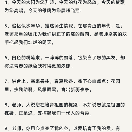
4、今天的太阳为您升起，今天的鲜花为怒放，今天的赞歌
为您高唱，今天的雄鹰为您展翅飞翔！
5、追忆似水年华，描述师生情深，在那青涩的年代，是；
老师郑重的嘱托为我们纠正了偏离的航向，是老师坚实的双
手拖起我们灿烂的明天。
6、白色的粉笔末，一阵阵的飘落。它染白了您的黑发，却
将您青春的绿色映衬得更加浓郁。
7、讲台上，寒来暑往，春夏秋冬，撒下心血点点；花园
里，扶残助弱，风霜雨雪，育出新蕊亭亭。
8、老师，人说您在培育祖国的栋梁，不如说您就是祖国的
栋梁，正是您，支撑起我们一代人的脊梁。
9、老师，你用心点亮了我的心，以爱培育了我的爱，有