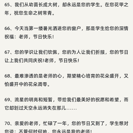
65、我们从幼苗长成大树，却永远是您的学生。在您花甲之
年，祝您生命之树常青。
66、今天当第一缕暑光洒进您的窗户，那是学生给您的深情
祝福：老师，节日快乐！
67、您的学识让我们钦佩，您的为人让我们折服，您的节日
让上我们共同庆祝!老师，节日快乐!
68、最难渗透的是老师的心，期望精心培育的花朵盛开，又
怕盛开中的花朵凋零。
69、流星的明亮和短暂，带给我们最美好的祝愿和希望，而
它却划过天空永远消失在那儿……
70、亲爱的老师，忙碌了一年，您的节日又到了，学生想对
您说：不管何时何地，您永远是我的老师！