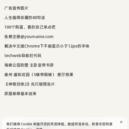
广告宣传图片
人生值得珍藏的80句话
100个狗蛋，要的自己来点吧
免费注册@yourname.com
解决中文版Chrome下不能显示小于12px的字体
techweb导航栏代码
海德公园别墅 主卧室带书房
泰州 盛和花园（5楼带阁楼） 客厅效果
《神奇四侠2》先行版预告片
房屋装修基本结束
✕
我们使用 Cookie 来提升您的浏览体验。继续浏览本站，即表示您同意
© 2004-2026
aijun's blog
/
SiteMap
.
隐私政策