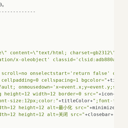
。    

------------    

e\" content=\"text/html; charset=gb2312\">"
ation/x-oleobject' classid='clsid:adb880a6-d8
 scroll=no onselectstart='return false' ondra
 cellpadding=0 cellspacing=1 bgcolor="
+titleB
fault; onmousedown='x=event.x;y=event.y;setCa
g height=12 width=12 border=0 src="
+icon+
"></
ont-size:12px;color:"
+titleColor+
";font-fami
idth=12 height=12 alt=最小化 src="
+minimizebar+
idth=12 height=12 alt=关闭 src="
+closebar+
" onm