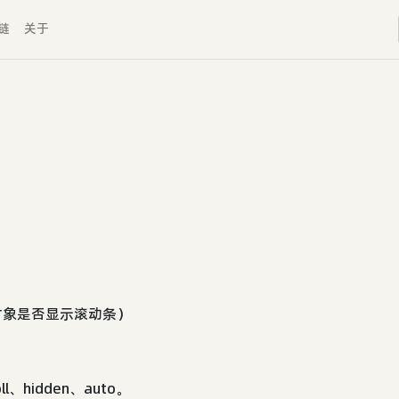
链
关于
定对象是否显示滚动条）
l、hidden、auto。