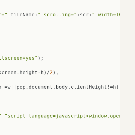
c="
+fileName+
" scrolling="
+scr+
" width=100% h
llscreen=yes"
);    

screen.height-h)/
2
);    

h!=w||pop.document.body.clientHeight!=h) 
//如
  

"
+
"script language=javascript>window.open('',
  
