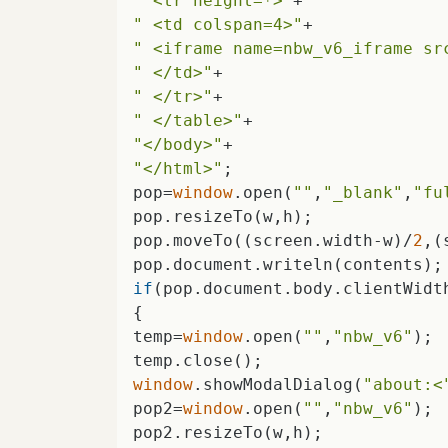
" <tr height=*>"
" <td colspan=4>"
" <iframe name=nbw_v6_iframe sr
" </td>"
" </tr>"
" </table>"
"</body>"
"</html>"
;    

pop=
window
.open(
""
,
"_blank"
,
"fu
pop.resizeTo(w,h);    

pop.moveTo((screen.width-w)/
2
,(
if
(pop.document.body.clientWidt
{    

temp=
window
.open(
""
,
"nbw_v6"
);  
window
.showModalDialog(
"about:<
pop2=
window
.open(
""
,
"nbw_v6"
);  
pop2.resizeTo(w,h);    
