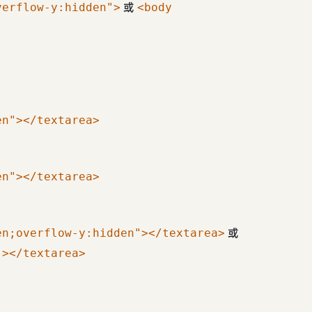
或
verflow-y:hidden">
<body
en"></textarea>
en"></textarea>
或
en;overflow-y:hidden"></textarea>
"></textarea>