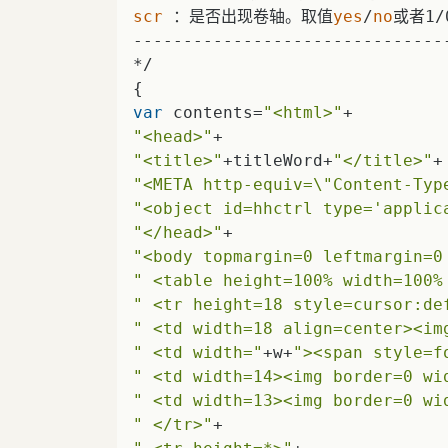
scr
 ：是否出现卷轴。取值
yes
/
no
或者1/0
--------------------------------
var
 contents=
"<html>"
"<head>"
"<title>"
+titleWord+
"</title>"
"<META http-equiv=\"Content-Typ
"<object id=hhctrl type='applic
"</head>"
"<body topmargin=0 leftmargin=0
" <table height=100% width=100%
" <tr height=18 style=cursor:de
" <td width=18 align=center><im
" <td width="
+w+
"><span style=f
" <td width=14><img border=0 w
" <td width=13><img border=0 w
" </tr>"