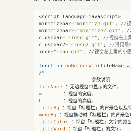
<script language=javascript>    
minimizebar=
"minimize.gif"
; 
//
minimizebar2=
"minimize2.gif"
; 
/
closebar=
"close.gif"
; 
//视窗右上
closebar2=
"close2.gif"
; 
//滑鼠悬
icon=
"icon.gif"
; 
//视窗左上角的小图
function
noBorderWin
(
fileName,w
/*    

fileName
w
h
titleBg
moveBg
titleColor
titleWord