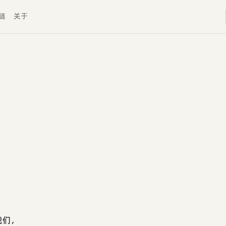
链
关于
我们，