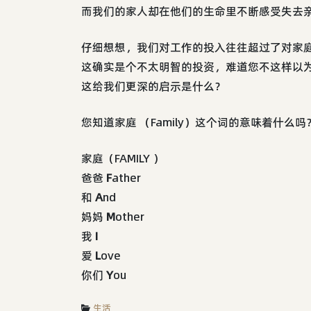
而我们的家人却在他们的生命里不断感受失去
仔细想想，我们对工作的投入往往超过了对家
这确实是个不太明智的投资，难道您不这样以
这给我们更深的启示是什么？
您知道家庭 （Family）这个词的意味着什么吗
家庭（FAMILY ）
爸爸
F
ather
和
A
nd
妈妈
M
other
我
I
爱
L
ove
你们
Y
ou
生活