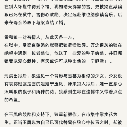
在别人怀抱中得到幸福。犹如晴天霹雳的雪，更被梁直欺骗
狼已死在狱中。雪伤心欲絶，决定远赴维也纳修读音乐，后
来在母亲怂恿下与梁直结了婚。
雪和狼一对有情人，从此天各一方。
在狱中，受梁直贿赂的狱警把狼尽情欺辱。万念俱灰的狼在
絶望中遇到一位老狼仙，他送了一些爱的种子给狼，并叮嘱
狼若以爱心栽种，有天或许可以种出他的「宁静雪」 。
刑满出狱后，狼遇见一个背影与雪甚为相似的少女，少女没
有表露她就是雪的姐姐宁玉凤。原来狼入狱后，她一直悉心
照料狼的猴子和所种的花，狼感到生命在遗憾中又带着点点
的希望。
在玉凤的鼓励和支持下，狼重新振作，在市集中靠卖花为
生。正当玉凤以为自己已可代替雪在狼心中位置之时，却被