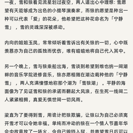
一夜，雪和狼看见流星划过夜空，两人道出心中理想: 雪愿
望有天能够成为出色的小提琴演奏家，而狼的愿望是种出一
种可以代表「爱」的花朵，他希望把这种花命名为「宁静
雪」 ，雪的灵魂深深被感动。
内向的姐姐玉凤，常常倾听着雪诉出有关狼的一切，心中既
羡慕亦为自己的孤独而忧伤，唯有暗暗地将自己代入其中。
另一个晚上，雪与狼乘船出海，雪谈到希望到维也纳一间湖
畔的音乐学院进修音乐，狼亦愿相随在湖边栽种他的「宁静
雪」 ，两人充满憧憬地称那个湖为「雪狼湖」 。平静的海
面像为了见证雪和狼的承诺而翻起大风浪，在生死一线间二
人紧紧相拥，真爱无惧世间一切风雨。
梁直为了要得到雪，用诡计把狼欺骗，让狼以为自己必须离
开雪才可以令她幸福。单纯而冲动的狼在一个情人节嘉年华
会中故意放了一场火，令自己锒铛入狱，并寄望雪日后可以