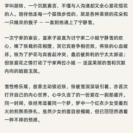
字叫胡狼，一个沉默寡言、不懂与人沟通却又全心爱花惜花
的人。陪伴他走每一个孤独步伐的，就是各种美丽的花朵和
一只精灵的猴子 － 一直到他遇上了宁静雪。
一次宁家的宴会，富家子梁直为讨宁家二小姐宁静雪的欢
心，摘了狼栽的花相赠，其它宾客争相仿效，将狼的心血破
坏。狼为了护花与宾客起冲突，最后被势利的宁太太辞退；
但狼爱花之情打动了宁家两位小姐 － 活泼美丽的雪和沉默
内向的姐姐玉凤。
雪性格乐观，故意主动接近狼，狼被雪深深吸引着，亦首次
打开自己的内心世界，心中久违了的一份爱在一刹那盛开。
同一时间，狼经常造着同一个梦，梦中一个红衣少女受着烈
火的煎熬而挣扎，虽然少女的面目很模糊，但已隠隠然透着
一种不祥的预感。