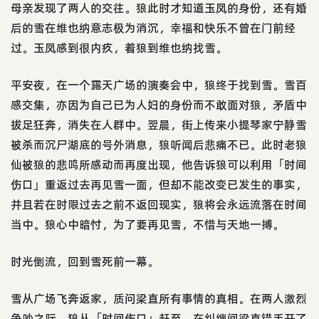
母亲发现了两人的交往。狼此时才知道玉凤的身份，还有婚
后的雪在维也纳意志极为消沉，幸福和快乐不曾在门前经
过。玉凤感到很内疚，着狼到维也纳找雪。
平安夜，在一个露天广场的演奏会中，狼终于找到雪。雪百
感交集，亦因为自己已为人妇的身份而不敢面对狼，矛盾中
拔足狂奔，消失在人群中。翌晨，街上传来小提琴家宁静雪
被杀而沉尸湖底的号外消息，狼听闻后悲痛不已。此时老狼
仙被狼的悲鸣所感动而再度出现，他告诉狼可以利用「时间
伤口」重返过去再见雪一面，但却不能改变已发生的事实，
并且若在时限过去之前不返回现实，狼将会永远流落在时间
当中。狼心中暗忖，为了要再见雪，不惜与天地一搏。
时光倒流，回到雪死前一幕。
雪从广场飞奔返家，质问梁直所有事情的真相。在两人激烈
争吵之际，狼从「时间伤口」赶至，在纠缠间梁直错手开了