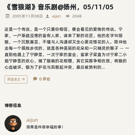
《雪狼湖》音乐剧@扬州，05/11/05
2005年11月08日
aijun
2048
这是一个传说，是一个只要你相信，便会看见的爱情的传说。宁
家，一户渐趋没落的富有人家，请来了新的花匠，他的名字叫胡
狼，一个沉默寡言、不懂与人沟通却又全心爱花惜花的人。陪伴他
走每一个孤独步伐的，就是各种美丽的花朵和一只精灵的猴子 － 一
直到他遇上了宁静雪。一次宁家的宴会，富家子梁直为讨宁家二小
姐宁静雪的欢心，摘了狼栽的花相赠，其它宾客争相仿效，将狼的
心血破坏。狼为了护花与宾客起冲突，最后被势利的...
0 评论
阅读全文
博客信息
aijun
简单是件很幸福的事！