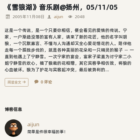
《雪狼湖》音乐剧@扬州，05/11/05
2005年11月08日
aijun
2048
这是一个传说，是一个只要你相信，便会看见的爱情的传说。宁
家，一户渐趋没落的富有人家，请来了新的花匠，他的名字叫胡
狼，一个沉默寡言、不懂与人沟通却又全心爱花惜花的人。陪伴他
走每一个孤独步伐的，就是各种美丽的花朵和一只精灵的猴子 － 一
直到他遇上了宁静雪。一次宁家的宴会，富家子梁直为讨宁家二小
姐宁静雪的欢心，摘了狼栽的花相赠，其它宾客争相仿效，将狼的
心血破坏。狼为了护花与宾客起冲突，最后被势利的...
0 评论
阅读全文
博客信息
aijun
简单是件很幸福的事！