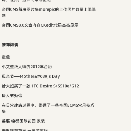
帝国CMS解决图片集morepic的上传照片数量上限限
制
帝国CMS8.0文章内容CKedit代码高亮显示
推荐阅读
童趣
小艾壁纸人物的2012年台历
母亲节——Mother&#039;s Day
给大妞买了一款HTC Desire S/S510e/G12
情人节短信
在日常建站过程中，整理了一些帝国ECMS常用技巧
集
姜堰 锦都国际花园 家装
姜堰锦都花园 一家装客厅