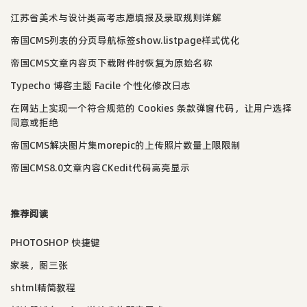
江苏省美术与设计类高考志愿填报及录取规则详解
帝国CMS列表的分页导航标签show.listpage样式优化
帝国CMS文章内容页下载附件时恢复为原始名称
Typecho 博客主题 Facile 个性化修改日志
在网站上实现一个符合规范的 Cookies 条款弹窗代码，让用户选择
同意或拒绝
帝国CMS解决图片集morepic的上传照片数量上限限制
帝国CMS8.0文章内容CKedit代码高亮显示
推荐阅读
PHOTOSHOP 快捷键
家装，图三张
shtml精简教程