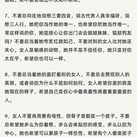
7、不要总向往地说想三妻四妾，说古代男人真幸福呀，说
想三人行。她把你当作她的唯一，也希望你把她当作唯一。
常这样说的你，她能放心让你出门去会姐姐妹妹、狐朋狗友
吗？不要总当着她夸奖红颜知己，不要对别的女人比对她还
关心。女人是敏感的动物，她并不是不信任你，她只是对你
太在乎，希望你也可以一样。
8、不要总当着她的面盯着别的女人，不要总去赞叹别人的
美丽。或者说你为什么不能如何如何。女人希望你爱的就是
她现在的样子，希望自己是你心中最美最性感最重要最爱的
人。
9、女人不管再贤惠有母性，但骨子里都是一个孩子。不要
总希望她多么为你着想，多么会体贴你的感受，多么以你为
中心。她也希望可以象孩子一样任性，希望有个人像宠孩子