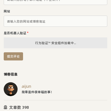
网站
是否机器人验证
*
行为验证™ 安全组件加载中...
提交评论
博客信息
aijun
简单是件很幸福的事！
文章数 398