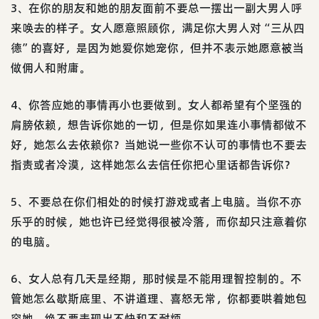
3、在你的朋友和她的朋友面前不要总一摆出一副大男人呼
来唤去的样子。女人愿意照顾你，满足你大男人对“三从四
德”的喜好，是因为她爱你她宠你，但并不表示她愿意被当
做佣人和附庸。
4、你答应她的事情再小也要做到。女人都希望有个坚强的
肩膀依赖，想告诉你她的一切，但是你如果连小事情都做不
好，她怎么去依赖你？当她说一些你不认可的事情也不要去
指责或者冷漠，这样她怎么去信任你把心里话都告诉你？
5、不要总在你们相处的时候打游戏或者上电脑。当你不亦
乐乎的时候，她也许已经觉得很被冷落，而你却只注意着你
的电脑。
6、女人总有几天是经期，那时候是不能用理智控制的。不
管她怎么歇斯底里、不讲道理、喜怒无常，你都要哄着她包
容她。绝不要表现出不快和不耐烦。