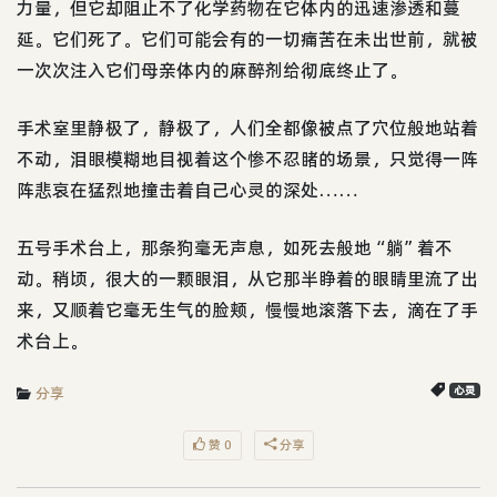
力量，但它却阻止不了化学药物在它体内的迅速渗透和蔓
延。它们死了。它们可能会有的一切痛苦在未出世前，就被
一次次注入它们母亲体内的麻醉剂给彻底终止了。
手术室里静极了，静极了，人们全都像被点了穴位般地站着
不动，泪眼模糊地目视着这个惨不忍睹的场景，只觉得一阵
阵悲哀在猛烈地撞击着自己心灵的深处……
五号手术台上，那条狗毫无声息，如死去般地“躺”着不
动。稍顷，很大的一颗眼泪，从它那半睁着的眼睛里流了出
来，又顺着它毫无生气的脸颊，慢慢地滚落下去，滴在了手
术台上。
分享
心灵
赞 0
分享