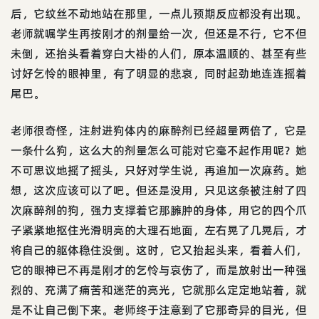
后，它纹丝不动地站在那里，一点儿预期反应都没有出现。
老师就嘱学生再按刚才的剂量给一次，但还是不行，它不但
未倒，还抬头看着穿白大褂的人们，原本温顺的、甚至有些
讨好乞怜的眼神里，有了明显的悲哀，同时起劲地连连摇着
尾巴。
老师很奇怪，注射进狗体内的麻醉剂已经超量两倍了，它是
一条什么狗，这么大的剂量怎么可能对它毫不起作用呢？她
不可思议地摇了摇头，只好对学生说，再追加一次麻药。她
想，这次应该可以了吧。但还是没用，只见这条被注射了四
次麻醉剂的狗，强力支撑着它那臃肿的身体，用它的四个爪
子紧紧地抠住光滑明亮的大理石地面，左右晃了几晃后，才
将自己的躯体稳住没倒。这时，它又抬起头来，看着人们，
它的眼神已不再是刚才的乞怜与哀伤了，而是放射出一种强
烈的、充满了痛苦和迷茫的亮光，它就那么定定地站着，就
是不让自己倒下来。老师终于注意到了它那奇异的目光，但