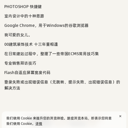
PHOTOSHOP 快捷键
室内设计中的十种思路
Google Chrome，用于Windows的谷歌浏览器
我可爱的女儿。
00建筑装饰技术 十三年重相逢
在日常建站过程中，整理了一些帝国ECMS常用技巧集
专业销售拜访技巧
Flash自适应屏幕宽度代码
登录失败或出现错误信息（无跳转、提示失败、出现错误信息）的
解决方法
✕
我们使用 Cookie 来提升您的浏览体验。继续浏览本站，即表示您同意
© 2004-2026
aijun's blog
/
SiteMap
.
隐私政策
我们使用 Cookie。
详情
Powered by:
Typecho
Theme by:
Facile