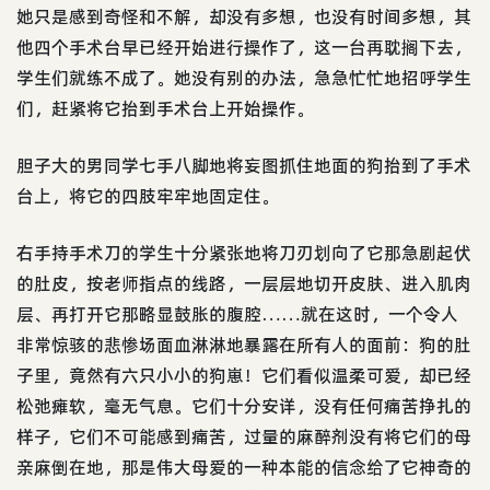
她只是感到奇怪和不解，却没有多想，也没有时间多想，其
他四个手术台早已经开始进行操作了，这一台再耽搁下去，
学生们就练不成了。她没有别的办法，急急忙忙地招呼学生
们，赶紧将它抬到手术台上开始操作。
胆子大的男同学七手八脚地将妄图抓住地面的狗抬到了手术
台上，将它的四肢牢牢地固定住。
右手持手术刀的学生十分紧张地将刀刃划向了它那急剧起伏
的肚皮，按老师指点的线路，一层层地切开皮肤、进入肌肉
层、再打开它那略显鼓胀的腹腔……就在这时，一个令人
非常惊骇的悲惨场面血淋淋地暴露在所有人的面前：狗的肚
子里，竟然有六只小小的狗崽！它们看似温柔可爱，却已经
松弛瘫软，毫无气息。它们十分安详，没有任何痛苦挣扎的
样子，它们不可能感到痛苦，过量的麻醉剂没有将它们的母
亲麻倒在地，那是伟大母爱的一种本能的信念给了它神奇的