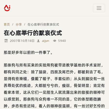
首页
分享
在心底举行的默哀仪式
在心底举行的默哀仪式
2007年10月18日
aijun
5940
那是好多年以前的一件事了。
那条狗与所有买来的实验用狗被带进教学基地的手术室时，
都有共同之处：除了脑袋、四肢及尾巴外，都被剃去了毛，
显得有些滑稽，像戴了帽子、手套似的；从头到脚没有一丝
养尊处优的痕迹，大都脏兮兮的，瘦弱，骨架明显；肯定有
看家本领，这从它们一见陌生人就流露出来的敌视的眼神可
以感觉到。那条狗与众狗唯一不同的是，它的体型略微臃
肿，步态有些迟钝，看人的眼神很温顺，有一丝讨好乞怜的