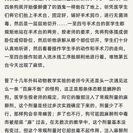
四条狗就开始像醉傻了的酒鬼一样倒在了地上，听凭医学生
们将它们抬上手术台，固定好，铺好手术洞巾，进行无菌消
毒，然后是一层层地切开……一至四号手术台的医学生都
规矩地站在手术台的两旁，按老师的要求，先将狗体摆成俯
卧位或仰卧位，然后听他讲解从哪个部位切开。学生们十分
认真地听讲，然后看着操作学生手的动作和手术刀的走向。
一至四台操作如进入流水线工序般顺利地进行着。唯独第五
台今天出现了麻烦。
管了十几年外科动物教学实验的老师今天还是头一次遇见这
么一条“百麻不倒”的怪狗，这正是那条体态略显臃肿的
狗。医学生按老师的规定，向它的腹部注入了常规剂量的麻
醉剂。这个剂量是经过多次实践确定下来的，剂量少了不
行，那样狗会非常痛苦；多了也不行，狗可能因麻醉剂中毒
而被彻底“麻”过去。在无数次的教学中，这个剂量基本没
有变过。但这个常规剂量对它却丝毫不起作用，注入麻醉剂