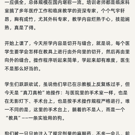
一应俱全，总体规模在国内堪称一流。培训老师都是临床科
室搞了多年医疗工作和临床教学的资深专家，个个气宇轩
昂，胸有成竹，尤其外科专家，教学内容烂熟于心，技能娴
熟，真是了得。
开始上课了，今天所学内容是切开与缝合，就是说，每个医
学生要学会怎样在教具上进行由外向里的切开，然后再由里
向外的缝合。操作程序听起来简单，学起来却有难度，医生
不是那么好当的。
学生们跃跃欲试，虽说他们早已在示教板上反复练过手，但
今天是“真刀真枪”地操作：与医院里的手术室一样，也是
在无影灯下、手术台上，也是按手术操作规程严格进行。唯
一不同的是，这里的手术台上，躺着的不是人，而是一个
“教具”——一条实验用的狗。
狗们被一只只地注入了规定剂量的麻醉药，不多一会儿，前