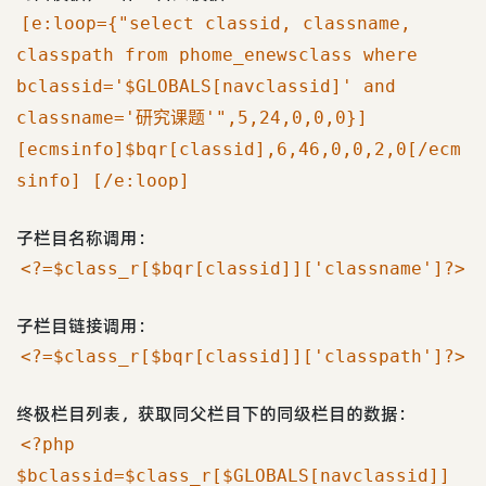
[e:loop={"select classid, classname,
classpath from phome_enewsclass where
bclassid='$GLOBALS[navclassid]' and
classname='研究课题'",5,24,0,0,0}]
[ecmsinfo]$bqr[classid],6,46,0,0,2,0[/ecm
sinfo] [/e:loop]
子栏目名称调用：
<?=$class_r[$bqr[classid]]['classname']?>
子栏目链接调用：
<?=$class_r[$bqr[classid]]['classpath']?>
终极栏目列表，获取同父栏目下的同级栏目的数据：
<?php
$bclassid=$class_r[$GLOBALS[navclassid]]