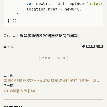
var
 newUrl = url.replace(
'http://
        location.href = newUrl;

    }

})();
Ok，以上就是移动端及PC端网站访问的问题。
分享
手机端
pc端
赞 0
分享
上一篇
帝国CMS模板技巧——灵动标签获取通用子栏目数据，及列表页获取同父栏目下的同级栏目的数据
下一篇
2018年情人节礼物