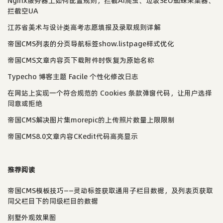
Nginx服务器上如何配置规则，拦截AI爬虫、垃圾SEO蜘蛛采集器、
拦截空UA
江苏省美术与设计类高考志愿填报及录取规则详解
帝国CMS列表的分页导航标签show.listpage样式优化
帝国CMS文章内容页下载附件时恢复为原始名称
Typecho 博客主题 Facile 个性化修改日志
在网站上实现一个符合规范的 Cookies 条款弹窗代码，让用户选择
同意或拒绝
帝国CMS解决图片集morepic的上传照片数量上限限制
帝国CMS8.0文章内容CKedit代码高亮显示
推荐阅读
帝国CMS模板技巧——灵动标签获取通用子栏目数据，及列表页获取
同父栏目下的同级栏目的数据
别墅外观效果图