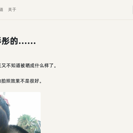
链
关于
彤彤的……
天又不知道被晒成什么样了。
e S的拍照效果不是很好。