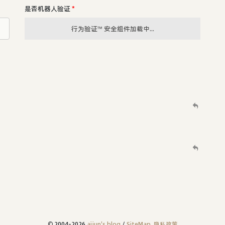
是否机器人验证
*
行为验证™ 安全组件加载中...
© 2004-2026
aijun's blog
/
SiteMap
.
隐私政策