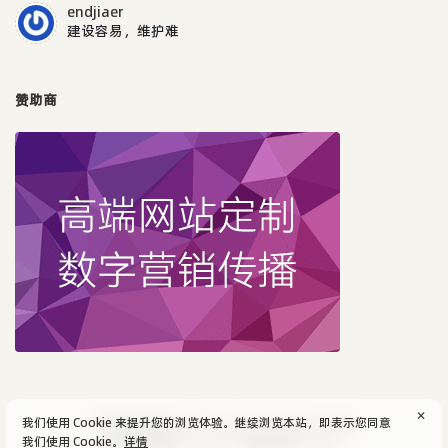
endjiaer
建设容易，维护难
赞助商
✕
我们使用 Cookie 来提升您的浏览体验。继续浏览本站，即表示您同意
© 2004-2026
aijun's blog
/
SiteMap
.
隐私政策
我们使用 Cookie。
详情
Powered by:
Typecho
Theme by:
Facile