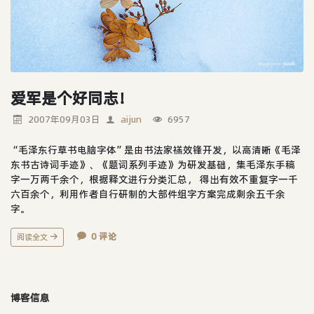
爱军是个好同志！
2007年09月03日
aijun
6957
“毛泽东行草书电脑字体”是由书法家禚效锋开发，以高清晰《毛泽
东书古诗词手迹》、《题词系列手迹》为研发基础，集毛泽东手稿
字一万两千余个，根据释文进行分类汇总， 得出有效不重复字一千
六百余个，利用作者自行研制的大部件组字方案完成剩余五千余
字。
0 评论
阅读全文
博客信息