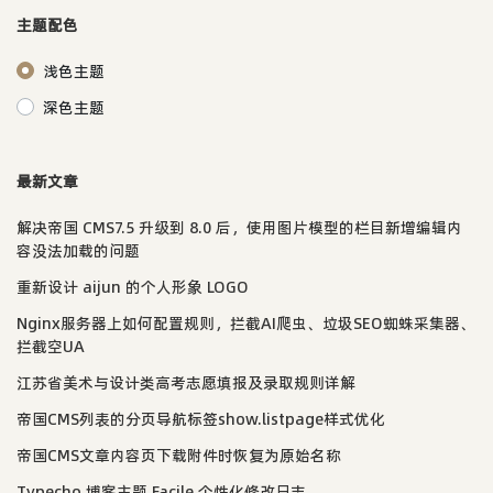
主题配色
浅色主题
深色主题
最新文章
解决帝国 CMS7.5 升级到 8.0 后，使用图片模型的栏目新增编辑内
容没法加载的问题
重新设计 aijun 的个人形象 LOGO
Nginx服务器上如何配置规则，拦截AI爬虫、垃圾SEO蜘蛛采集器、
拦截空UA
江苏省美术与设计类高考志愿填报及录取规则详解
帝国CMS列表的分页导航标签show.listpage样式优化
帝国CMS文章内容页下载附件时恢复为原始名称
Typecho 博客主题 Facile 个性化修改日志