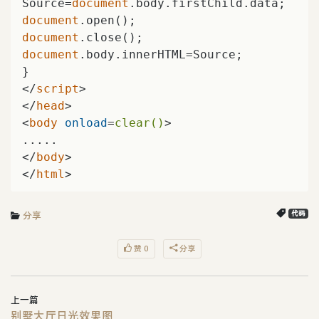
Source=
document
document
document
document
.body.innerHTML=Source;   

</
script
>
</
head
>
<
body
onload
=
clear()
>
</
body
>
</
html
>
分享
代码
赞 0
分享
上一篇
别墅大厅日光效果图