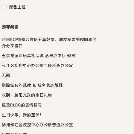
深色主题
推荐阅读
帝国ECMS整合微信分享好友、朋友圈带缩微图和简
介分享接口
五亭龙国际玩具礼品城 丛翠庐中厅 修改
邗江区疾控中心办公楼二楼所长办公室
无题
删除域名的规律 和 域名状态解释
收到一缕阳光送的生日礼物
更改BLOG的表情符号
生日快乐，我的宝贝！
扬州邗江区疾控中心办公楼普通办公室