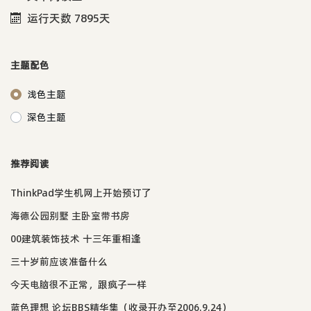
运行天数 7895天
主题配色
浅色主题
深色主题
推荐阅读
ThinkPad学生机网上开始预订了
海德公园别墅 主卧室带书房
00建筑装饰技术 十三年重相逢
三十岁前应该准备什么
今天电脑很不正常，跟疯子一样
蓝色理想 论坛BBS精华集（收录开办至2006.9.24）