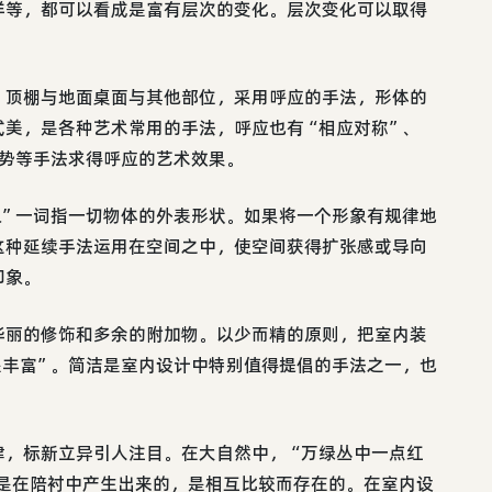
样等，都可以看成是富有层次的变化。层次变化可以取得
，顶棚与地面桌面与其他部位，采用呼应的手法，形体的
式美，是各种艺术常用的手法，呼应也有“相应对称”、
气势等手法求得呼应的艺术效果。
象”一词指一切物体的外表形状。如果将一个形象有规律地
这种延续手法运用在空间之中，使空间获得扩张感或导向
印象。
华丽的修饰和多余的附加物。以少而精的原则，把室内装
是丰富”。简洁是室内设计中特别值得提倡的手法之一，也
律，标新立异引人注目。在大自然中，“万绿丛中一点红
特是在陪衬中产生出来的，是相互比较而存在的。在室内设