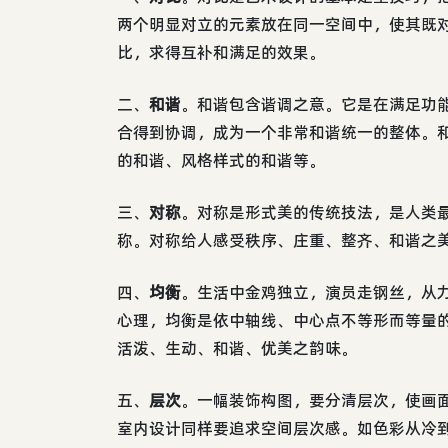
两个明显对立的元素放在同一空间中，使其既
比，求得互补和满足的效果。
二、
和谐
。和谐包含谐调之意。它是在满足功
合得到协调，成为一个非常和谐统一的整体。
的和谐、风格样式的和谐等。
三、
对称
。对称是形式美的传统技法，是人类
称。对称给人感受秩序、庄重、整齐、和谐之
四、
均衡
。生活中金鸡独立，演员走钢丝，从
心理，均衡是依中轴线、中心点不等形而等量
活泼、生动、和谐、优美之韵味。
五、
层次
。一幅装饰构图，要分清层次，使画
室内设计同样要追求空间层次感。如色彩从冷