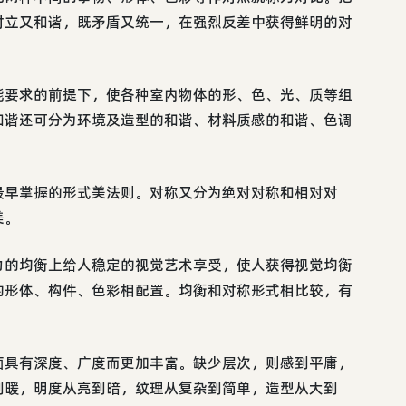
对立又和谐，既矛盾又统一，在强烈反差中获得鲜明的对
能要求的前提下，使各种室内物体的形、色、光、质等组
和谐还可分为环境及造型的和谐、材料质感的和谐、色调
最早掌握的形式美法则。对称又分为绝对对称和相对对
美。
力的均衡上给人稳定的视觉艺术享受，使人获得视觉均衡
的形体、构件、色彩相配置。均衡和对称形式相比较，有
面具有深度、广度而更加丰富。缺少层次，则感到平庸，
到暖，明度从亮到暗，纹理从复杂到简单，造型从大到