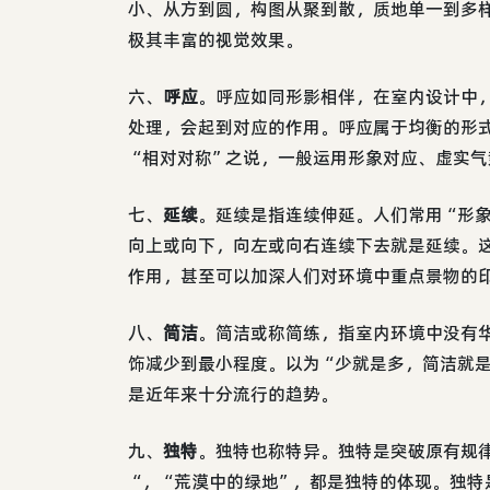
小、从方到圆，构图从聚到散，质地单一到多
极其丰富的视觉效果。
六、
呼应
。呼应如同形影相伴，在室内设计中
处理，会起到对应的作用。呼应属于均衡的形
“相对对称”之说，一般运用形象对应、虚实
七、
延续
。延续是指连续伸延。人们常用“形
向上或向下，向左或向右连续下去就是延续。
作用，甚至可以加深人们对环境中重点景物的
八、
简洁
。简洁或称简练，指室内环境中没有
饰减少到最小程度。以为“少就是多，简洁就
是近年来十分流行的趋势。
九、
独特
。独特也称特异。独特是突破原有规
“，“荒漠中的绿地”，都是独特的体现。独