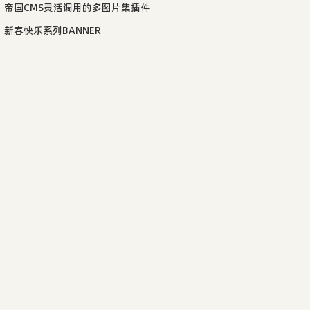
帝国CMS灵活调用的多图片集插件
jpg"
>
zm01.jpg
</
a
>
新春快乐系列BANNER
jpg"
>
zm02.jpg
</
a
>
"
</
h2
>
tle
=
"zm03.jpg"
>
zm03.jpg
</
a
>
tle
=
"zm04.jpg"
>
zm04.jpg
</
a
>
tle
=
"zm05.jpg"
>
zm05.jpg
</
a
>
vacation]"
</
h2
>
itle
=
"zm06.jpg"
>
zm06.jpg
</
a
>
itle
=
"zm07.jpg"
>
zm07.jpg
</
a
>
itle
=
"zm08.jpg"
>
zm08.jpg
</
a
>