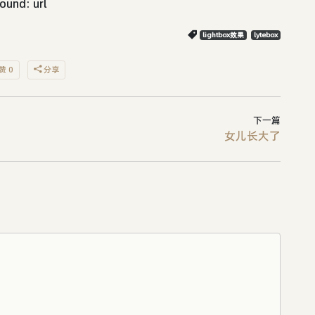
nd: url
lightbox效果
lytebox
赞 0
分享
下一篇
女儿长大了