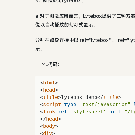
3，就是应用Lytebox了
a,对于图像应用而言，Lytebox提供了三
像以自动播放的幻灯式显示。
分别在超级连接中以 rel="lytebox" 、 rel="lytebo
示。
HTML代码：
<
html
>
<
head
>
<
title
>
lytebox demo
</
title
>
<
script
type
=
"text/javascript"
<
link
rel
=
"stylesheet"
href
=
"/l
</
head
>
<
body
>
<
div
>