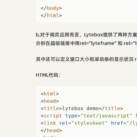
</
body
>
</
html
>
b,对于网页应用而言，Lytebox提供了两
分别在超级链接中用rel="lyteframe" 和 rel="ly
其中还可以定义窗口大小和滚动条的显示状况 rev="width: 
HTML代码：
<
html
>
<
head
>
<
title
>
lytebox demo
</
title
>
<
script
type
=
"text/javascript"
<
link
rel
=
"stylesheet"
href
=
"/l
</
head
>