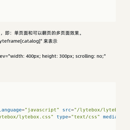
种方案，即：单页面和可以翻页的多页面效果。
teframe[catalog]" 来表示
400px; height: 300px; scrolling: no;"
language
=
"javascript"
src
=
"/lytebox/lytebox.j
ytebox/lytebox.css"
type
=
"text/css"
media
=
"sc