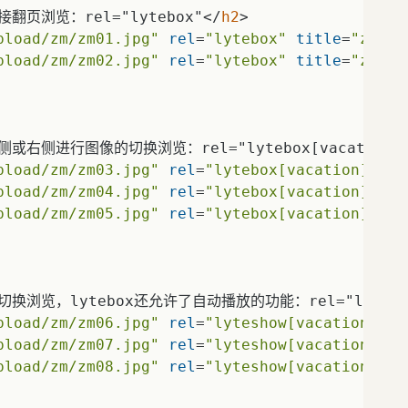
页浏览：rel="lytebox"
</
h2
>
pload/zm/zm01.jpg"
rel
=
"lytebox"
title
=
"zm01.
pload/zm/zm02.jpg"
rel
=
"lytebox"
title
=
"zm02.
侧进行图像的切换浏览：rel="lytebox[vacation]
pload/zm/zm03.jpg"
rel
=
"lytebox[vacation]"
ti
pload/zm/zm04.jpg"
rel
=
"lytebox[vacation]"
ti
pload/zm/zm05.jpg"
rel
=
"lytebox[vacation]"
ti
览，lytebox还允许了自动播放的功能：rel="lyteshow[
pload/zm/zm06.jpg"
rel
=
"lyteshow[vacation]"
t
pload/zm/zm07.jpg"
rel
=
"lyteshow[vacation]"
t
pload/zm/zm08.jpg"
rel
=
"lyteshow[vacation]"
t