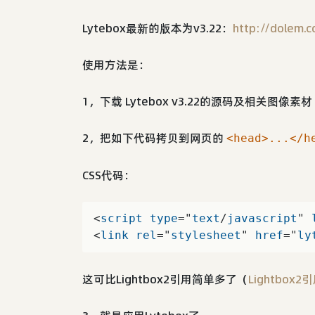
Lytebox最新的版本为v3.22：
http://dolem.
使用方法是：
1，下载 Lytebox v3.22的源码及相关图像素材
2，把如下代码拷贝到网页的
<head>...</h
CSS代码：
<
script
type
="
text
/
javascript
" 
<
link
rel
="
stylesheet
" 
href
="
ly
这可比Lightbox2引用简单多了（
Lightbox