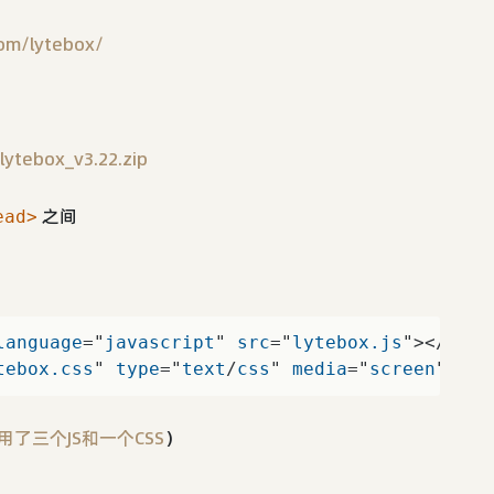
com/lytebox/
lytebox_v3.22.zip
之间
ead>
language
="
javascript
" 
src
="
lytebox
.js
"></
scri
tebox
.css
" 
type
="
text
/
css
" 
media
="
screen
" />
2引用了三个JS和一个CSS
）