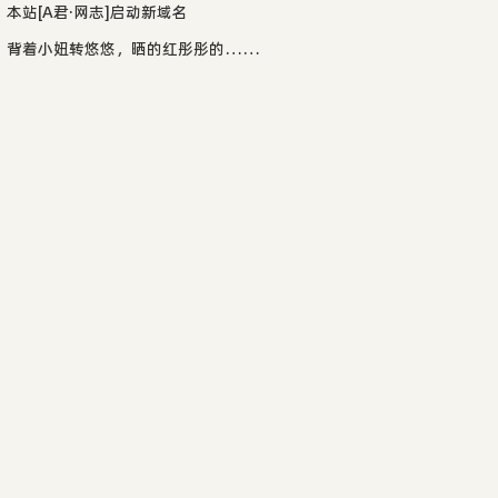
本站[A君·网志]启动新域名
背着小妞转悠悠，晒的红彤彤的……