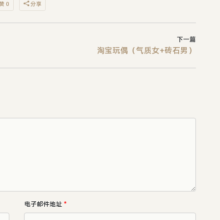
赞 0
分享
下一篇
淘宝玩偶（气质女+砖石男）
电子邮件地址
*