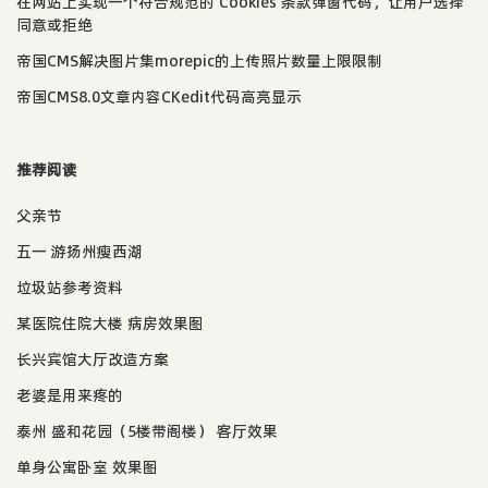
在网站上实现一个符合规范的 Cookies 条款弹窗代码，让用户选择
同意或拒绝
帝国CMS解决图片集morepic的上传照片数量上限限制
帝国CMS8.0文章内容CKedit代码高亮显示
推荐阅读
父亲节
五一 游扬州瘦西湖
垃圾站参考资料
某医院住院大楼 病房效果图
长兴宾馆大厅改造方案
老婆是用来疼的
泰州 盛和花园（5楼带阁楼） 客厅效果
单身公寓卧室 效果图