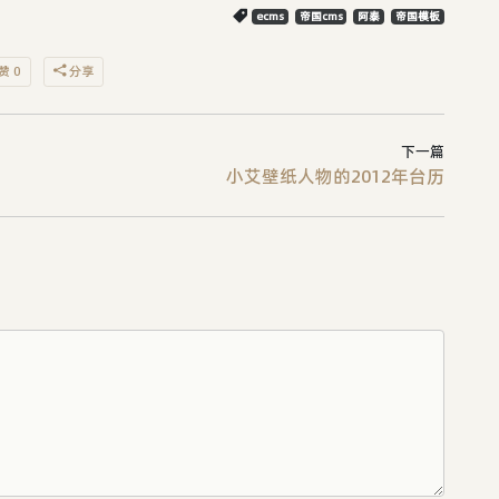
ecms
帝国cms
阿泰
帝国模板
赞 0
分享
下一篇
小艾壁纸人物的2012年台历