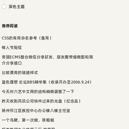
深色主题
推荐阅读
CSS的常用命名参考（备用）
情人节短信
帝国ECMS整合微信分享好友、朋友圈带缩微图和简
介分享接口
比较漂亮的链接样式
蓝色理想 论坛BBS精华集（收录开办至2006.9.24）
今天对六艺中文网的结构稍微调整了一下
昨天收到风讯公司快件过来的光盘（纪念品）
扬州邗江区疾控中心办公楼八楼主任室
一个鸟瞰，第一次做，很粗糙